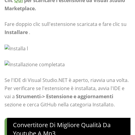
Clic
Qui
per scaricare l'estensione da Visual Studio
Marketplace.
Fare doppio clic sull'estensione scaricata e fare clic su
Installare
.
Se l'IDE di Visual Studio.NET è aperto, riavvia una volta.
Per verificare se l'estensione è installata, avvia l'IDE e
vai a
Strumenti-> Estensione
e aggiornamenti
sezione e cerca GitHub nella categoria Installato.
Convertitore Di Migliore Qualità Da
Youtube A Mp3