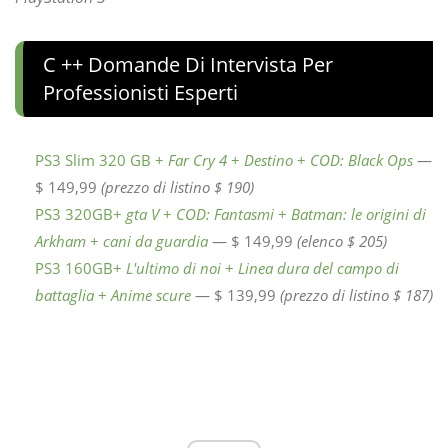
C ++ Domande Di Intervista Per
Professionisti Esperti
PS3 Slim 320 GB +
Far Cry 4
+
Destino
+
COD: Black Ops
—
$ 149,99
(prezzo di listino $ 190)
PS3 320GB+
gta V
+
COD: Fantasmi
+
Batman: le origini di
Arkham
+
cani da guardia
— $ 149,99
(elenco $ 205)
PS3 160GB+
L'ultimo di noi
+
Linea dura del campo di
battaglia
+
Anime scure
— $ 139,99
(prezzo di listino $ 187)