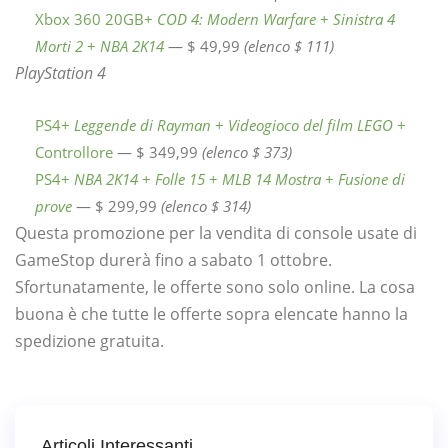
Xbox 360 20GB+
COD 4: Modern Warfare
+
Sinistra 4
Morti 2
+
NBA 2K14
— $ 49,99
(elenco $ 111)
PlayStation 4
PS4+
Leggende di Rayman
+
Videogioco del film LEGO
+
Controllore
— $ 349,99
(elenco $ 373)
PS4+
NBA 2K14
+
Folle 15
+
MLB 14 Mostra
+
Fusione di
prove
— $ 299,99
(elenco $ 314)
Questa promozione per la vendita di console usate di
GameStop durerà fino a sabato 1 ottobre.
Sfortunatamente, le offerte sono solo online. La cosa
buona è che tutte le offerte sopra elencate hanno la
spedizione gratuita.
Articoli Interessanti