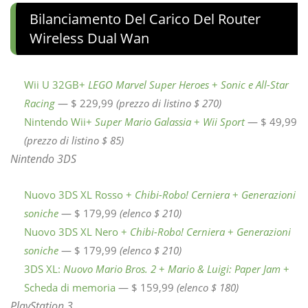
Bilanciamento Del Carico Del Router
Wireless Dual Wan
Wii U 32GB+
LEGO Marvel Super Heroes
+
Sonic e All-Star
Racing
— $ 229,99
(prezzo di listino $ 270)
Nintendo Wii+
Super Mario Galassia
+
Wii Sport
— $ 49,99
(prezzo di listino $ 85)
Nintendo 3DS
Nuovo 3DS XL Rosso +
Chibi-Robo! Cerniera
+
Generazioni
soniche
— $ 179,99
(elenco $ 210)
Nuovo 3DS XL Nero +
Chibi-Robo! Cerniera
+
Generazioni
soniche
— $ 179,99
(elenco $ 210)
3DS XL:
Nuovo Mario Bros. 2
+
Mario & Luigi: Paper Jam
+
Scheda di memoria
— $ 159,99
(elenco $ 180)
PlayStation 3