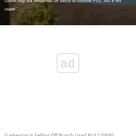
GameStop sta vendendo un sacco di console PS3, 360 e Wii
usate
ad
Gamestop Is Selling Off Bunch Used Ps3 120680