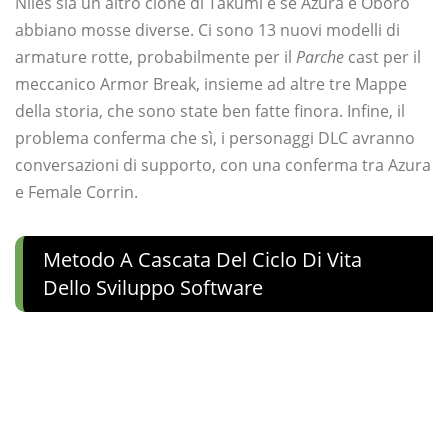
Niles sia un altro clone di Takumi e se Azura e Oboro
abbiano mosse diverse. Ci sono 13 nuovi modelli di
armature rotte, probabilmente per il
Parche
cast per il
meccanico Armor Break, insieme ad altre tre Mappe
della storia, che sono state ben fatte finora. Infine, il
problema conferma che sì, i personaggi DLC avranno
conversazioni di supporto, con una conferma tra Azura
e Female Corrin.
Metodo A Cascata Del Ciclo Di Vita
Dello Sviluppo Software