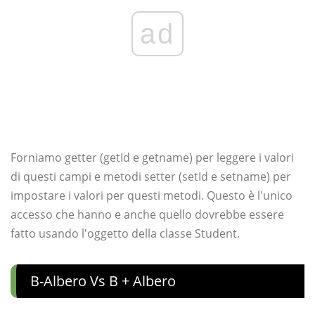
ad
Forniamo getter (getId e getname) per leggere i valori
di questi campi e metodi setter (setId e setname) per
impostare i valori per questi metodi. Questo è l'unico
accesso che hanno e anche quello dovrebbe essere
fatto usando l'oggetto della classe Student.
B-Albero Vs B + Albero