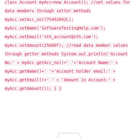
class Account myAcc=new Account(); //set values for
data members through setter methods
myAcc.setAcc_no(775492842L);
myAcc.setName('SoftwareTestingHelp.com');
myAcc.setEmail('sth_account@sth.com');
myAcc.setAmount(25000f); //read data member values
through getter methods System.out.println('Account
No:' + myAcc.getAcc_no()+' '+'Account Name:' +
myAcc.getName()+' '+'Account holder email:' +
myAcc.getEmail()+' ' + 'Amount in Account:' +
myAcc.getAmount()); } }