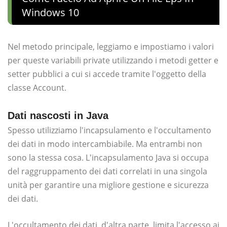
Windows 10
Nel metodo principale, leggiamo e impostiamo i valori
per queste variabili private utilizzando i metodi getter e
setter pubblici a cui si accede tramite l'oggetto della
classe Account.
Dati nascosti in Java
Spesso utilizziamo l'incapsulamento e l'occultamento
dei dati in modo intercambiabile. Ma entrambi non
sono la stessa cosa. L'incapsulamento Java si occupa
del raggruppamento dei dati correlati in una singola
unità per garantire una migliore gestione e sicurezza
dei dati.
L'occultamento dei dati, d'altra parte, limita l'accesso ai