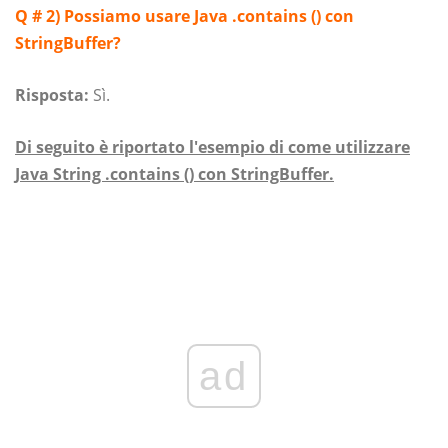
Q # 2)
Possiamo usare Java .contains () con
StringBuffer?
Risposta:
Sì.
Di seguito è riportato l'esempio di come utilizzare
Java String .contains () con StringBuffer.
ad