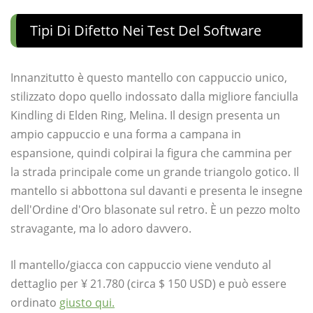
Tipi Di Difetto Nei Test Del Software
Innanzitutto è questo mantello con cappuccio unico,
stilizzato dopo quello indossato dalla migliore fanciulla
Kindling di Elden Ring, Melina. Il design presenta un
ampio cappuccio e una forma a campana in
espansione, quindi colpirai la figura che cammina per
la strada principale come un grande triangolo gotico. Il
mantello si abbottona sul davanti e presenta le insegne
dell'Ordine d'Oro blasonate sul retro. È un pezzo molto
stravagante, ma lo adoro davvero.
Il mantello/giacca con cappuccio viene venduto al
dettaglio per ¥ 21.780 (circa $ 150 USD) e può essere
ordinato
giusto qui.