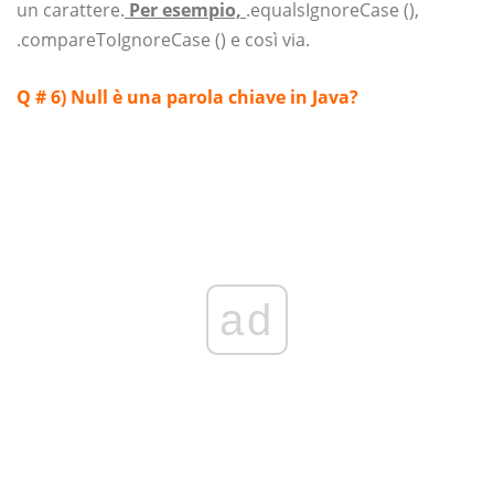
un carattere.
Per esempio,
.equalsIgnoreCase (),
.compareToIgnoreCase () e così via.
Q # 6
)
Null è una parola chiave in Java?
ad