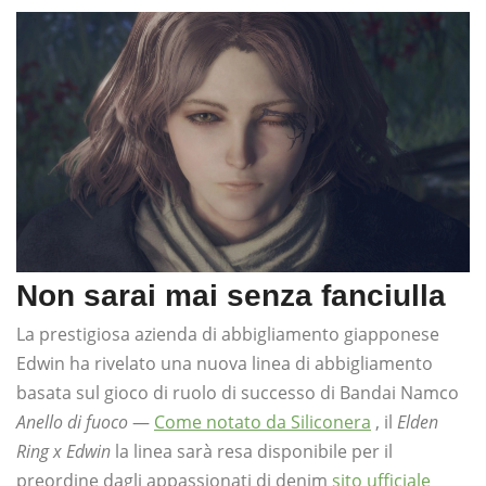
Non sarai mai senza fanciulla
La prestigiosa azienda di abbigliamento giapponese
Edwin ha rivelato una nuova linea di abbigliamento
basata sul gioco di ruolo di successo di Bandai Namco
Anello di fuoco
—
Come notato da Siliconera
, il
Elden
Ring x Edwin
la linea sarà resa disponibile per il
preordine dagli appassionati di denim
sito ufficiale