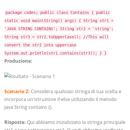
package codes; public class Contains { public
static void main(String() args) { String str1 =
'JAVA STRING CONTAINS'; String str2 = 'string';
String str3 = str2.toUpperCase(); //This will
convert the str2 into uppercase
System.out.println(str1.contains(str3)); } }
Produzione:
Scenario 2:
Considera qualsiasi stringa di tua scelta e
incorpora un'istruzione if-else utilizzando il metodo
Java String contains ().
Risposta:
Qui abbiamo inizializzato la stringa principale
str1 e una sottostringa str2. Quindi abbiamo verificato