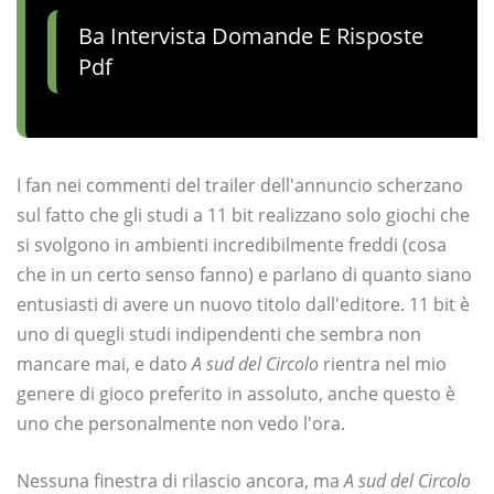
Ba Intervista Domande E Risposte
Pdf
I fan nei commenti del trailer dell'annuncio scherzano
sul fatto che gli studi a 11 bit realizzano solo giochi che
si svolgono in ambienti incredibilmente freddi (cosa
che in un certo senso fanno) e parlano di quanto siano
entusiasti di avere un nuovo titolo dall'editore. 11 bit è
uno di quegli studi indipendenti che sembra non
mancare mai, e dato
A sud del Circolo
rientra nel mio
genere di gioco preferito in assoluto, anche questo è
uno che personalmente non vedo l'ora.
Nessuna finestra di rilascio ancora, ma
A sud del Circolo