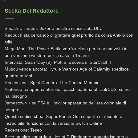
Scelta Del Redattore
Smash Ultimate's Joker è un'altra schiacciata DLC
Redout II sta cercando di grattare quel prurito da corsa Anti-G con
stile
Mega Man: The Power Battle verrà incluso per la prima volta in
una versione western per la casa in 15 anni
Intervista: Sean 'Day (9)' Plott e la scena di StarCraft II
Musou vende ancora: Hyrule Warriors Age of Calamity spedisce
quattro milioni
Recensione: Spirit Camera: The Cursed Memoir
Nintendo ha appena rifornito i pacchi batteria ufficiali 3DS, se ne
hai bisogno
Jamestown + su PS4 è il miglior sparatutto dell'era coloniale di
sempre
Questo codice cheat Super Punch-Out scoperto di recente è
incredibile, funziona con la versione Switch Online
Recensione: Teseo
Ecco un altro sguardo a Lies of P, l'intrigante progetto ispirato a