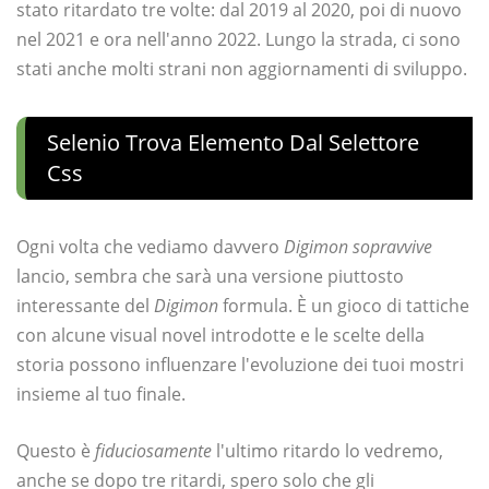
stato ritardato tre volte: dal 2019 al 2020, poi di nuovo
nel 2021 e ora nell'anno 2022. Lungo la strada, ci sono
stati anche molti strani non aggiornamenti di sviluppo.
Selenio Trova Elemento Dal Selettore
Css
Ogni volta che vediamo davvero
Digimon sopravvive
lancio, sembra che sarà una versione piuttosto
interessante del
Digimon
formula. È un gioco di tattiche
con alcune visual novel introdotte e le scelte della
storia possono influenzare l'evoluzione dei tuoi mostri
insieme al tuo finale.
Questo è
fiduciosamente
l'ultimo ritardo lo vedremo,
anche se dopo tre ritardi, spero solo che gli