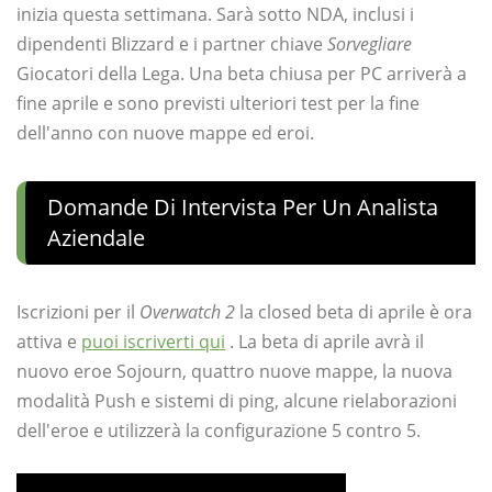
inizia questa settimana. Sarà sotto NDA, inclusi i
dipendenti Blizzard e i partner chiave
Sorvegliare
Giocatori della Lega. Una beta chiusa per PC arriverà a
fine aprile e sono previsti ulteriori test per la fine
dell'anno con nuove mappe ed eroi.
Domande Di Intervista Per Un Analista
Aziendale
Iscrizioni per il
Overwatch 2
la closed beta di aprile è ora
attiva e
puoi iscriverti qui
. La beta di aprile avrà il
nuovo eroe Sojourn, quattro nuove mappe, la nuova
modalità Push e sistemi di ping, alcune rielaborazioni
dell'eroe e utilizzerà la configurazione 5 contro 5.