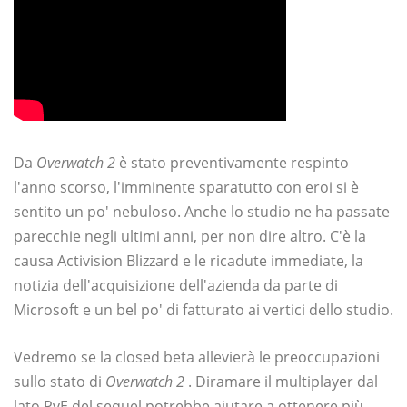
Da
Overwatch 2
è stato preventivamente respinto
l'anno scorso, l'imminente sparatutto con eroi si è
sentito un po' nebuloso. Anche lo studio ne ha passate
parecchie negli ultimi anni, per non dire altro. C'è la
causa Activision Blizzard e le ricadute immediate, la
notizia dell'acquisizione dell'azienda da parte di
Microsoft e un bel po' di fatturato ai vertici dello studio.
Vedremo se la closed beta allevierà le preoccupazioni
sullo stato di
Overwatch 2
. Diramare il multiplayer dal
lato PvE del sequel potrebbe aiutare a ottenere più