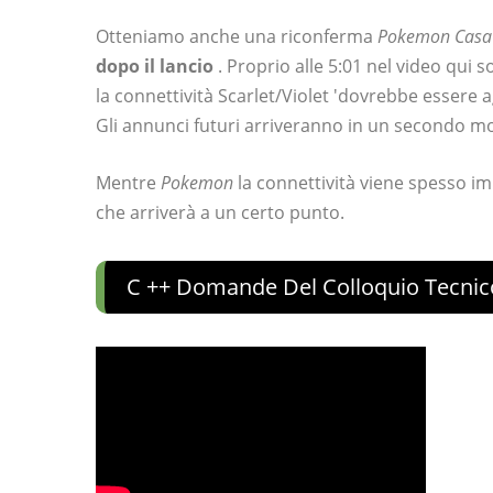
Otteniamo anche una riconferma
Pokemon Casa
dopo il lancio
. Proprio alle 5:01 nel video qui s
la connettività Scarlet/Violet 'dovrebbe essere 
Gli annunci futuri arriveranno in un secondo 
Mentre
Pokemon
la connettività viene spesso im
che arriverà a un certo punto.
C ++ Domande Del Colloquio Tecnic