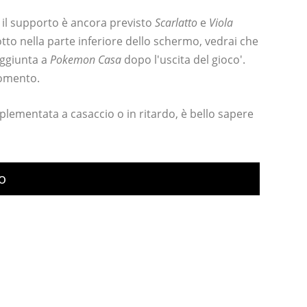
il supporto è ancora previsto
Scarlatto
e
Viola
otto nella parte inferiore dello schermo, vedrai che
aggiunta a
Pokemon Casa
dopo l'uscita del gioco'.
momento.
plementata a casaccio o in ritardo, è bello sapere
o