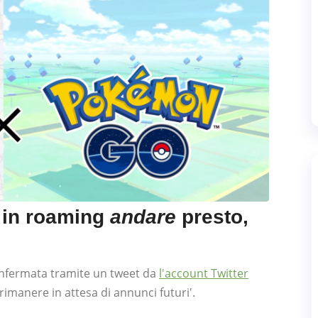
l in roaming
andare
presto,
confermata tramite un tweet da
l'account Twitter
'rimanere in attesa di annunci futuri'.