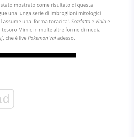
stato mostrato come risultato di questa
gue una lunga serie di imbroglioni mitologici
l assume una 'forma toracica'.
Scarlatto
e
Viola
e
 tesoro Mimic in molte altre forme di media
', che è live
Pokemon Vai
adesso.
ad