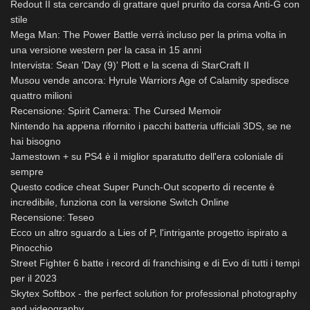
Redout II sta cercando di grattare quel prurito da corsa Anti-G con
stile
Mega Man: The Power Battle verrà incluso per la prima volta in
una versione western per la casa in 15 anni
Intervista: Sean 'Day (9)' Plott e la scena di StarCraft II
Musou vende ancora: Hyrule Warriors Age of Calamity spedisce
quattro milioni
Recensione: Spirit Camera: The Cursed Memoir
Nintendo ha appena rifornito i pacchi batteria ufficiali 3DS, se ne
hai bisogno
Jamestown + su PS4 è il miglior sparatutto dell'era coloniale di
sempre
Questo codice cheat Super Punch-Out scoperto di recente è
incredibile, funziona con la versione Switch Online
Recensione: Teseo
Ecco un altro sguardo a Lies of P, l'intrigante progetto ispirato a
Pinocchio
Street Fighter 6 batte i record di franchising e di Evo di tutti i tempi
per il 2023
Skytex Softbox - the perfect solution for professional photography
and videography.