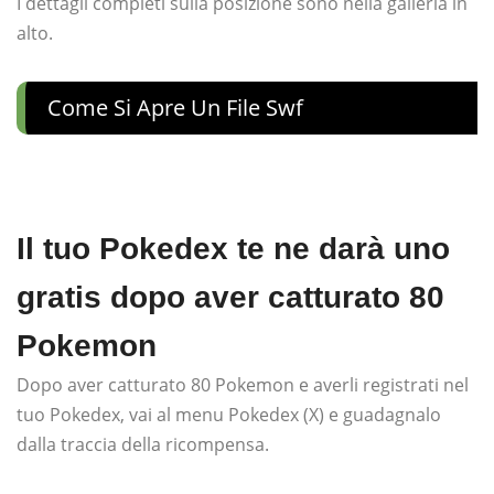
I dettagli completi sulla posizione sono nella galleria in
alto.
Come Si Apre Un File Swf
Il tuo Pokedex te ne darà uno
gratis dopo aver catturato 80
Pokemon
Dopo aver catturato 80 Pokemon e averli registrati nel
tuo Pokedex, vai al menu Pokedex (X) e guadagnalo
dalla traccia della ricompensa.