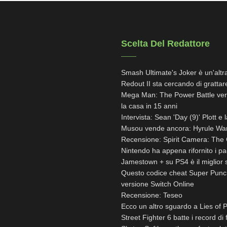
Scelta Del Redattore
Smash Ultimate's Joker è un'altr
Redout II sta cercando di grattare
Mega Man: The Power Battle verrà
la casa in 15 anni
Intervista: Sean 'Day (9)' Plott e 
Musou vende ancora: Hyrule Warri
Recensione: Spirit Camera: The
Nintendo ha appena rifornito i pac
Jamestown + su PS4 è il miglior s
Questo codice cheat Super Punch-
versione Switch Online
Recensione: Teseo
Ecco un altro sguardo a Lies of P,
Street Fighter 6 batte i record di 