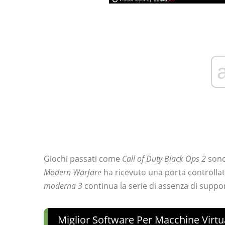
Giochi passati come
Call of Duty Black Ops 2
sono
Modern Warfare
ha ricevuto una porta controlla
moderna 3
continua la serie di assenza di suppo
Miglior Software Per Macchine Virt