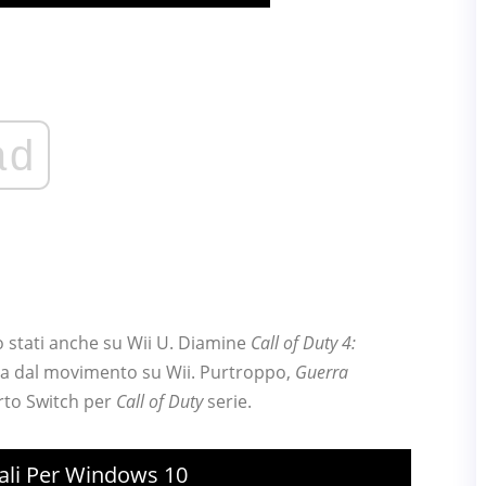
ad
 stati anche su Wii U. Diamine
Call of Duty 4:
ta dal movimento su Wii. Purtroppo,
Guerra
rto Switch per
Call of Duty
serie.
uali Per Windows 10