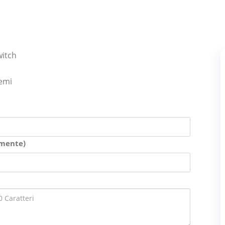
witch
lemi
amente)