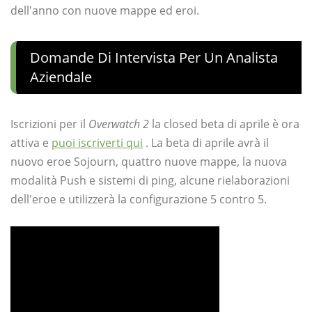
dell'anno con nuove mappe ed eroi.
Domande Di Intervista Per Un Analista
Aziendale
Iscrizioni per il
Overwatch 2
la closed beta di aprile è ora
attiva e
puoi iscriverti qui
. La beta di aprile avrà il
nuovo eroe Sojourn, quattro nuove mappe, la nuova
modalità Push e sistemi di ping, alcune rielaborazioni
dell'eroe e utilizzerà la configurazione 5 contro 5.