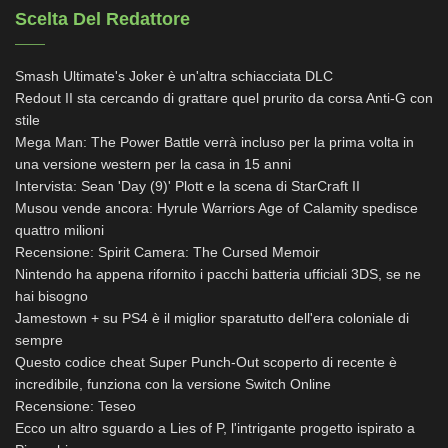
Scelta Del Redattore
Smash Ultimate's Joker è un'altra schiacciata DLC
Redout II sta cercando di grattare quel prurito da corsa Anti-G con
stile
Mega Man: The Power Battle verrà incluso per la prima volta in
una versione western per la casa in 15 anni
Intervista: Sean 'Day (9)' Plott e la scena di StarCraft II
Musou vende ancora: Hyrule Warriors Age of Calamity spedisce
quattro milioni
Recensione: Spirit Camera: The Cursed Memoir
Nintendo ha appena rifornito i pacchi batteria ufficiali 3DS, se ne
hai bisogno
Jamestown + su PS4 è il miglior sparatutto dell'era coloniale di
sempre
Questo codice cheat Super Punch-Out scoperto di recente è
incredibile, funziona con la versione Switch Online
Recensione: Teseo
Ecco un altro sguardo a Lies of P, l'intrigante progetto ispirato a