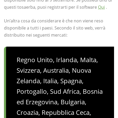
disponibile solo fino al 9 settembre. Se possiedi uno di
questi tosaerba, puoi registrarti per il software
Qui
.
Un’altra cosa da considerare è che non viene reso
disponibile a tutti i paesi. Secondo il sito web, verrà
distribuito nei seguenti mercati:
Regno Unito, Irlanda, Malta,
Svizzera, Australia, Nuova
Zelanda, Italia, Spagna,
Portogallo, Sud Africa, Bosnia
ed Erzegovina, Bulgaria,
Croazia, Repubblica Ceca,