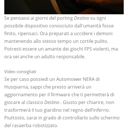
Se pensassi ai giorni del porting
Destino
su ogni
possibile dispositivo conosciuto dall'umanità fosse
finito, ripensaci. Ora preparati a uccidere i demoni
mantenendo allo stesso tempo un cortile pulito.
Potresti essere un amante dei giochi FPS violenti, ma
ora sei anche un adulto responsabile.
Video consigliati
Se per caso possiedi un Automower NERA di
Husqvarna, sappi che presto arriverà un
aggiornamento per il firmware che ti permetterà di
giocare al classico
Destino
. Giusto per chiarire, non
trasformerà il tuo giardino nel regno dell’inferno.
Piuttosto, sarai in grado di controllarlo sullo schermo
del rasaerba robotizzato.