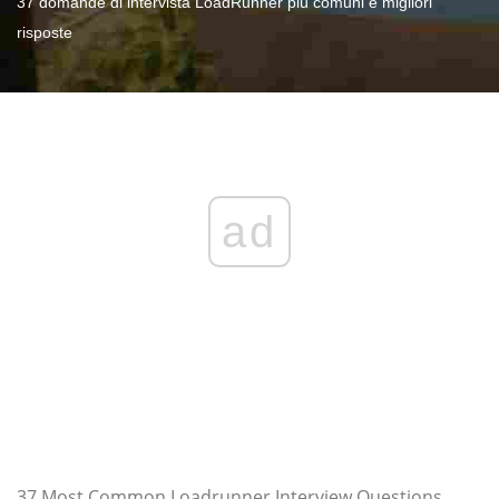
37 domande di intervista LoadRunner più comuni e migliori
risposte
ad
37 Most Common Loadrunner Interview Questions