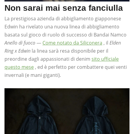
Non sarai mai senza fanciulla
La prestigiosa azienda di abbigliamento giapponese
Edwin ha rivelato una nuova linea di abbigliamento
basata sul gioco di ruolo di successo di Bandai Namco
Anello di fuoco
—
Come notato da Siliconera
, il
Elden
Ring x Edwin
la linea sarà resa disponibile per il
preordine dagli appassionati di denim
sito ufficiale
questo mese
, ed è perfetto per combattere quei venti
invernali (e mani giganti).