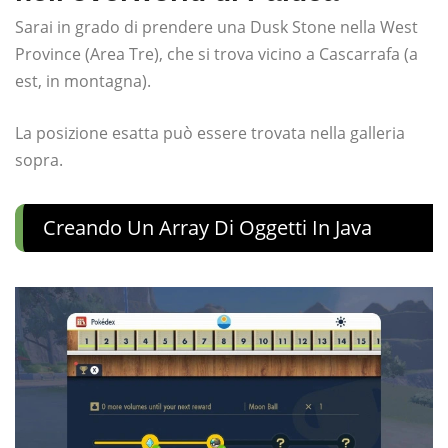
Sarai in grado di prendere una Dusk Stone nella West
Province (Area Tre), che si trova vicino a Cascarrafa (a
est, in montagna).
La posizione esatta può essere trovata nella galleria
sopra.
Creando Un Array Di Oggetti In Java