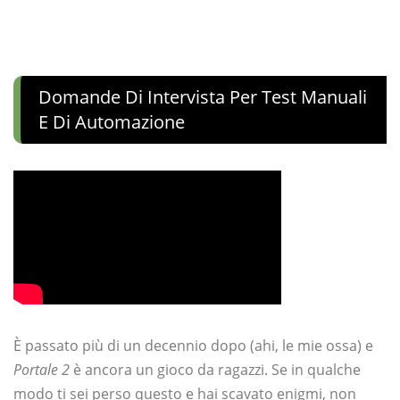
Domande Di Intervista Per Test Manuali
E Di Automazione
È passato più di un decennio dopo (ahi, le mie ossa) e
Portale 2
è ancora un gioco da ragazzi. Se in qualche
modo ti sei perso questo e hai scavato enigmi, non