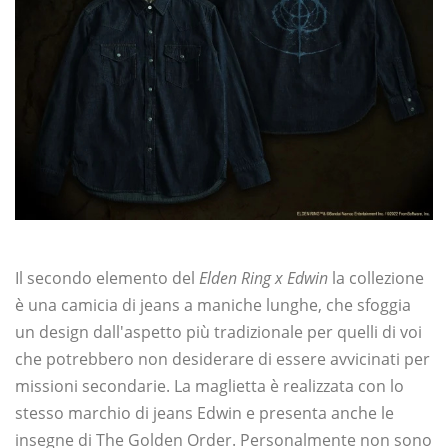
Il secondo elemento del
Elden Ring x Edwin
la collezione
è una camicia di jeans a maniche lunghe, che sfoggia
un design dall'aspetto più tradizionale per quelli di voi
che potrebbero non desiderare di essere avvicinati per
missioni secondarie. La maglietta è realizzata con lo
stesso marchio di jeans Edwin e presenta anche le
insegne di The Golden Order. Personalmente non sono