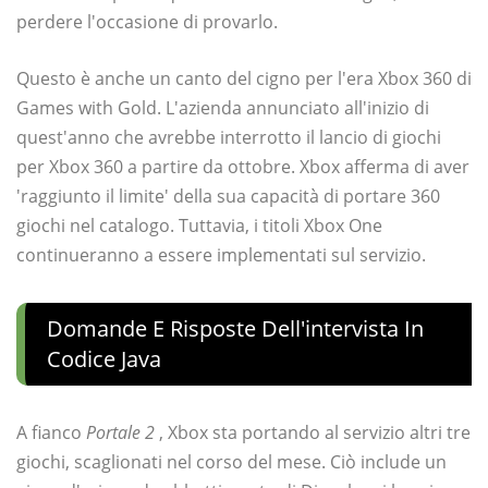
perdere l'occasione di provarlo.
Questo è anche un canto del cigno per l'era Xbox 360 di
Games with Gold. L'azienda annunciato all'inizio di
quest'anno che avrebbe interrotto il lancio di giochi
per Xbox 360 a partire da ottobre. Xbox afferma di aver
'raggiunto il limite' della sua capacità di portare 360 ​​
giochi nel catalogo. Tuttavia, i titoli Xbox One
continueranno a essere implementati sul servizio.
Domande E Risposte Dell'intervista In
Codice Java
A fianco
Portale 2
, Xbox sta portando al servizio altri tre
giochi, scaglionati nel corso del mese. Ciò include un