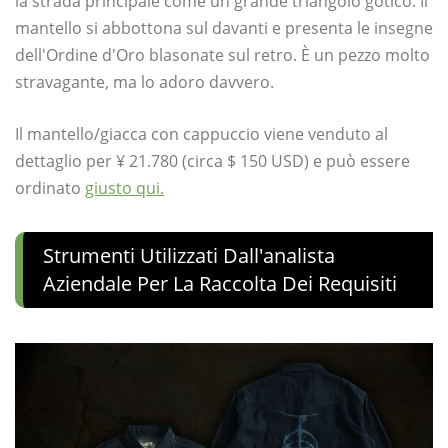
la strada principale come un grande triangolo gotico. Il
mantello si abbottona sul davanti e presenta le insegne
dell'Ordine d'Oro blasonate sul retro. È un pezzo molto
stravagante, ma lo adoro davvero.
Il mantello/giacca con cappuccio viene venduto al
dettaglio per ¥ 21.780 (circa $ 150 USD) e può essere
ordinato
giusto qui.
Strumenti Utilizzati Dall'analista
Aziendale Per La Raccolta Dei Requisiti