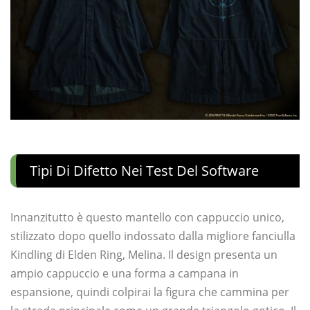
Tipi Di Difetto Nei Test Del Software
Innanzitutto è questo mantello con cappuccio unico,
stilizzato dopo quello indossato dalla migliore fanciulla
Kindling di Elden Ring, Melina. Il design presenta un
ampio cappuccio e una forma a campana in
espansione, quindi colpirai la figura che cammina per