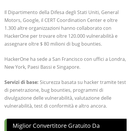
Il Dipartimento della Difesa degli Stati Uniti, General
Motors, Google, il CERT Coordination Center e oltre
1.300 altre organizzazioni hanno collaborato con
HackerOne per trovare oltre 120.000 vulnerabilità e
assegnare oltre $ 80 milioni di bug bounties.
HackerOne ha sede a San Francisco con uffici a Londra,
New York, Paesi Bassi e Singapore.
Servizi di base:
Sicurezza basata su hacker tramite test
di penetrazione, bug bounties, programmi di
divulgazione delle vulnerabilità, valutazione delle
vulnerabilità, test di conformità e altro ancora.
Miglior Convertitore Gratuito Da