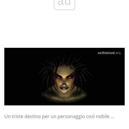
ad
Un triste destino per un personaggio così nobile ...