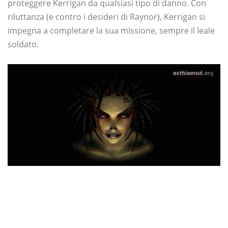
proteggere Kerrigan da qualsiasi tipo di danno. Con
riluttanza (e contro i desideri di Raynor), Kerrigan si
impegna a completare la sua missione, sempre il leale
soldato.