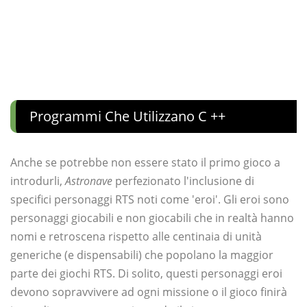
Programmi Che Utilizzano C ++
Anche se potrebbe non essere stato il primo gioco a
introdurli,
Astronave
perfezionato l'inclusione di
specifici personaggi RTS noti come 'eroi'. Gli eroi sono
personaggi giocabili e non giocabili che in realtà hanno
nomi e retroscena rispetto alle centinaia di unità
generiche (e dispensabili) che popolano la maggior
parte dei giochi RTS. Di solito, questi personaggi eroi
devono sopravvivere ad ogni missione o il gioco finirà