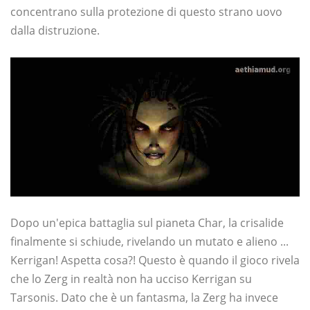
concentrano sulla protezione di questo strano uovo
dalla distruzione.
Dopo un'epica battaglia sul pianeta Char, la crisalide
finalmente si schiude, rivelando un mutato e alieno ...
Kerrigan! Aspetta cosa?! Questo è quando il gioco rivela
che lo Zerg in realtà non ha ucciso Kerrigan su
Tarsonis. Dato che è un fantasma, la Zerg ha invece