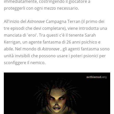
immediatamente, costringendo il giocatore a
proteggerli con ogni mezzo necessario.
All'inizio del
Astronave
Campagna Terran (il primo dei
tre episodi che devi completare), viene introdotta una
manciata di 'eroi'. Tra questi c'è il tenente Sarah
Kerrigan, un agente fantasma di 26 anni psichico e
abile. Nel mondo di
Astronave
, gli agenti fantasma sono
unità invisibili che possono usare i poteri psionici per
sconfiggere il nemico.