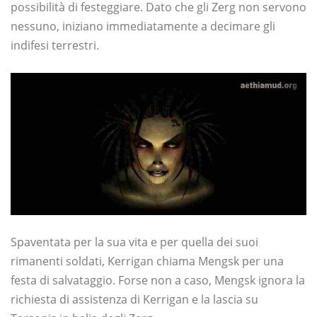
possibilità di festeggiare. Dato che gli Zerg non servono
nessuno, iniziano immediatamente a decimare gli
indifesi terrestri.
Spaventata per la sua vita e per quella dei suoi
rimanenti soldati, Kerrigan chiama Mengsk per una
festa di salvataggio. Forse non a caso, Mengsk ignora la
richiesta di assistenza di Kerrigan e la lascia su