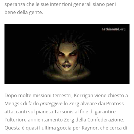
speranza che le sue intenzioni generali siano per il
bene della gente.
Dopo molte missioni terrestri, Kerrigan viene chiesto a
Mengsk di farlo
proteggere
lo Zerg alveare dai Protoss
attaccanti sul pianeta Tarsonis al fine di garantire
l'ulteriore annientamento Zerg della Confederazione.
Questa è quasi l'ultima goccia per Raynor, che cerca di