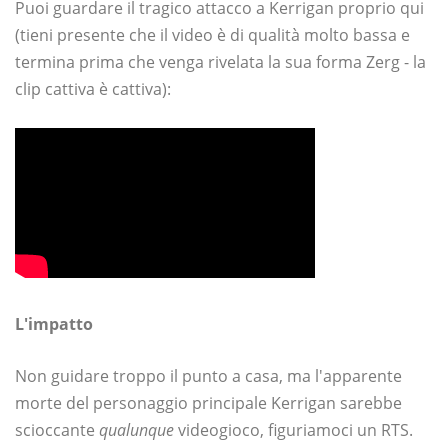
Puoi guardare il tragico attacco a Kerrigan proprio qui
(tieni presente che il video è di qualità molto bassa e
termina prima che venga rivelata la sua forma Zerg - la
clip cattiva è cattiva):
L'impatto
Non guidare troppo il punto a casa, ma l'apparente
morte del personaggio principale Kerrigan sarebbe
scioccante
qualunque
videogioco, figuriamoci un RTS.