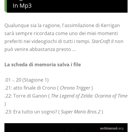
In Mp3
Qualunque sia la ragione, l'assimilazione di Kerrigan
sarà sempre ricordata come uno dei miei momenti
preferiti nei videogiochi di tutti i tempi.
StarCraft II
non
può venire abbastanza presto ...
La scheda di memoria salva i file
.01 -. 20 (Stagione 1)
.21: atto finale di Crono (
Chrono Trigger
)
.22: Torre di Ganon (
The Legend of Zelda: Ocarina of Time
)
.23: Era tutto un sogno? (
Super Mario Bros.2
)