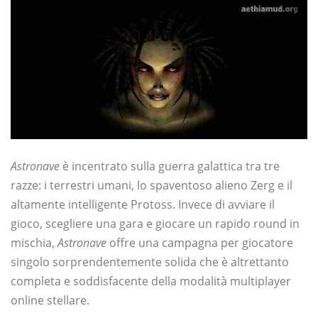
Astronave
è incentrato sulla guerra galattica tra tre
razze: i terrestri umani, lo spaventoso alieno Zerg e il
altamente intelligente Protoss. Invece di avviare il
gioco, scegliere una gara e giocare un rapido round in
mischia,
Astronave
offre una campagna per giocatore
singolo sorprendentemente solida che è altrettanto
completa e soddisfacente della modalità multiplayer
online stellare.