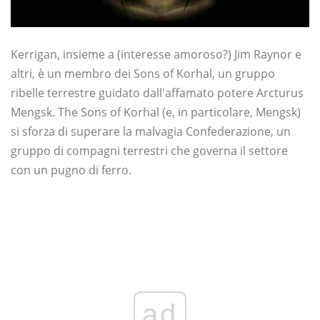
Kerrigan, insieme a (interesse amoroso?) Jim Raynor e
altri, è un membro dei Sons of Korhal, un gruppo
ribelle terrestre guidato dall'affamato potere Arcturus
Mengsk. The Sons of Korhal (e, in particolare, Mengsk)
si sforza di superare la malvagia Confederazione, un
gruppo di compagni terrestri che governa il settore
con un pugno di ferro.
ad