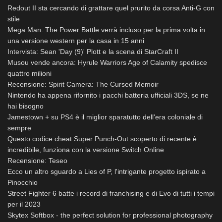
Redout II sta cercando di grattare quel prurito da corsa Anti-G con
stile
Mega Man: The Power Battle verrà incluso per la prima volta in
una versione western per la casa in 15 anni
Intervista: Sean 'Day (9)' Plott e la scena di StarCraft II
Musou vende ancora: Hyrule Warriors Age of Calamity spedisce
quattro milioni
Recensione: Spirit Camera: The Cursed Memoir
Nintendo ha appena rifornito i pacchi batteria ufficiali 3DS, se ne
hai bisogno
Jamestown + su PS4 è il miglior sparatutto dell'era coloniale di
sempre
Questo codice cheat Super Punch-Out scoperto di recente è
incredibile, funziona con la versione Switch Online
Recensione: Teseo
Ecco un altro sguardo a Lies of P, l'intrigante progetto ispirato a
Pinocchio
Street Fighter 6 batte i record di franchising e di Evo di tutti i tempi
per il 2023
Skytex Softbox - the perfect solution for professional photography