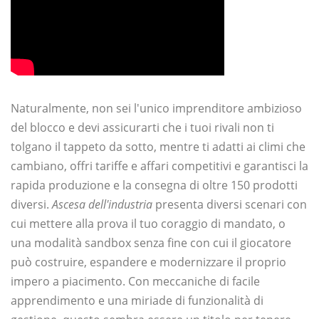
Naturalmente, non sei l'unico imprenditore ambizioso
del blocco e devi assicurarti che i tuoi rivali non ti
tolgano il tappeto da sotto, mentre ti adatti ai climi che
cambiano, offri tariffe e affari competitivi e garantisci la
rapida produzione e la consegna di oltre 150 prodotti
diversi.
Ascesa dell'industria
presenta diversi scenari con
cui mettere alla prova il tuo coraggio di mandato, o
una modalità sandbox senza fine con cui il giocatore
può costruire, espandere e modernizzare il proprio
impero a piacimento. Con meccaniche di facile
apprendimento e una miriade di funzionalità di