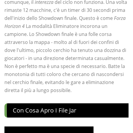
comunque, il
interezza
del ciclo non funziona. Una volta
rimaste 12 macchine, c'è un timer di 30 secondi prima
dell'inizio dello Showdown finale. Questo è come
Forza
Horizon 4
La modalità Eliminatore incorona un
campione. Lo Showdown finale è una folle corsa
attraverso la mappa - molto al di fuori dei confini di
dove l'ultimo, piccolo cerchio ha tenuto una dozzina di
giocatori - in una direzione determinata casualmente.
Non è perfetto ma è una specie di necessario. Batte la
monotonia di tutti coloro che cercano di nascondersi
nel cerchio finale, evitando le gare a eliminazione
diretta il più a lungo possibile.
Con Cosa Apro I File Jar