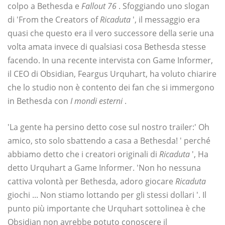
colpo a Bethesda e
Fallout 76
. Sfoggiando uno slogan
di 'From the Creators of
Ricaduta
', il messaggio era
quasi che questo era il vero successore della serie una
volta amata invece di qualsiasi cosa Bethesda stesse
facendo. In una recente intervista con Game Informer,
il CEO di Obsidian, Feargus Urquhart, ha voluto chiarire
che lo studio non è contento dei fan che si immergono
in Bethesda con
I mondi esterni
.
'La gente ha persino detto cose sul nostro trailer:' Oh
amico, sto solo sbattendo a casa a Bethesda! ' perché
abbiamo detto che i creatori originali di
Ricaduta
', Ha
detto Urquhart a Game Informer. 'Non ho nessuna
cattiva volontà per Bethesda, adoro giocare
Ricaduta
giochi ... Non stiamo lottando per gli stessi dollari '. Il
punto più importante che Urquhart sottolinea è che
Obsidian non avrebbe potuto conoscere il