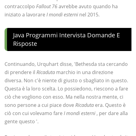
contraccolpo
Fallout 76
avrebbe avuto quando ha
iniziato a lavorare
I mondi esterni
nel 2015.
Java Programmi Intervista Domande E
Risposte
Continuando, Urquhart disse, 'Bethesda sta cercando
di prendere il
Ricaduta
marchio in una direzione
diversa. Non c'è niente di giusto o sbagliato in questo.
Questa è la loro scelta. Lo possiedono, riescono a fare
ciò che vogliono con esso. Ma nella nostra mente, ci
sono persone a cui piace dove
Ricaduta
era. Questo è
ciò con cui volevamo fare
I mondi esterni
, per dare alla
gente questo '.