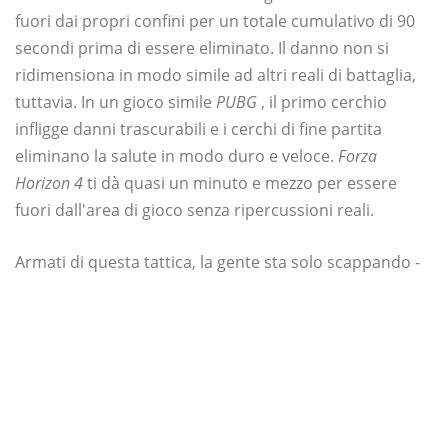
fuori dai propri confini per un totale cumulativo di 90
secondi prima di essere eliminato. Il danno non si
ridimensiona in modo simile ad altri reali di battaglia,
tuttavia. In un gioco simile
PUBG
, il primo cerchio
infligge danni trascurabili e i cerchi di fine partita
eliminano la salute in modo duro e veloce.
Forza
Horizon 4
ti dà quasi un minuto e mezzo per essere
fuori dall'area di gioco senza ripercussioni reali.
Armati di questa tattica, la gente sta solo scappando -
indovinando dove è più probabile che arrivi il
traguardo e lo spara per un potenziale vantaggio
enorme. C'è anche un risultato, chiamato 'Heads Up',
per vincere una partita senza ottenere alcun drop in
auto. È pensato per i giocatori che vincono gare testa a
testa, finendo per finire in un'auto abbastanza buona