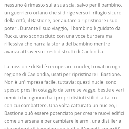
nessuno è rimasto sulla sua scia, salvo per il bambino,
un guerriero orfano che si dirige verso il rifugio sicuro
della città, il Bastione, per aiutare a ripristinare i suoi
poteri. Durante il suo viaggio, il bambino è guidato da
Rucks, uno sconosciuto con una voce burbera ma
riflessiva che narra la storia del bambino mentre
avanza attraverso i resti distrutti di Caelondia.
La missione di Kid è recuperare i nuclei, trovati in ogni
regione di Caelondia, usati per ripristinare il Bastione.
Non è un'impresa facile, tuttavia: questi nuclei sono
spesso presi in ostaggio da terre selvagge, bestie e vari
nemici che ognuno ha i propri distinti stili di attacco
con cui combattere. Una volta catturato un nucleo, il
Bastione può essere potenziato per creare nuovi edifici
come un arsenale per cambiare le armi, una distilleria
che potenzia il bambino con buff o il 'oggetti smarriti'