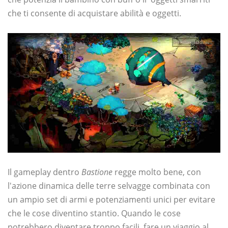
che ti consente di acquistare abilità e oggetti.
Il gameplay dentro
Bastione
regge molto bene, con
l'azione dinamica delle terre selvagge combinata con
un ampio set di armi e potenziamenti unici per evitare
che le cose diventino stantio. Quando le cose
potrebbero diventare troppo facili, fare un viaggio al