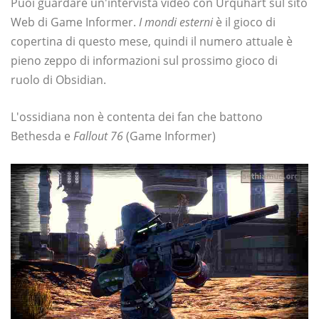
Puoi guardare un'intervista video con Urquhart sul sito
Web di Game Informer.
I mondi esterni
è il gioco di
copertina di questo mese, quindi il numero attuale è
pieno zeppo di informazioni sul prossimo gioco di
ruolo di Obsidian.
L'ossidiana non è contenta dei fan che battono
Bethesda e
Fallout 76
(Game Informer)