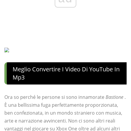
Meglio Convertire I Video Di YouTube In
Mp3
Ora so perché le persone si sono innamorate
Bastione
.
È una bellissima fuga perfettamente proporzionata,
ben confezionata, in un mondo straniero con musica,
arte e narrazione avvincenti. Non ci sono altri reali
vantaggi nel giocare su Xbox One oltre ad alcuni altri