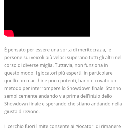
È pensato per essere una sorta di meritocrazia, le
persone sui veicoli più veloci superano tutti gli altri nel
corso di diverse miglia. Tuttavia, non funziona in
questo modo. I giocatori più esperti, in particolare
quelli con macchine poco potenti, hanno trovato un
metodo per interrompere lo Showdown finale. Stanno
semplicemente andando via prima dell'inizio dello
Showdown finale e sperando che stiano andando nella
giusta direzione.
Il cerchio fuori limite consente ai giocatori di rimanere