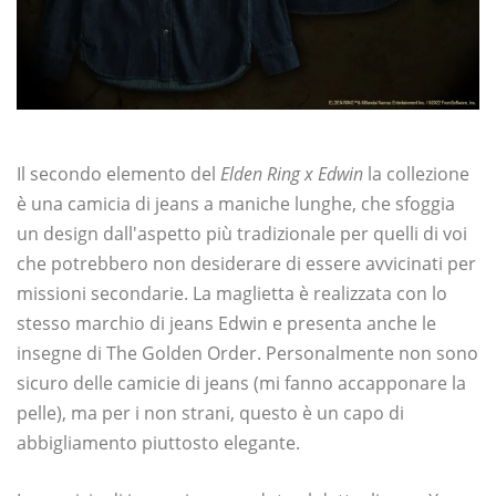
Il secondo elemento del
Elden Ring x Edwin
la collezione
è una camicia di jeans a maniche lunghe, che sfoggia
un design dall'aspetto più tradizionale per quelli di voi
che potrebbero non desiderare di essere avvicinati per
missioni secondarie. La maglietta è realizzata con lo
stesso marchio di jeans Edwin e presenta anche le
insegne di The Golden Order. Personalmente non sono
sicuro delle camicie di jeans (mi fanno accapponare la
pelle), ma per i non strani, questo è un capo di
abbigliamento piuttosto elegante.