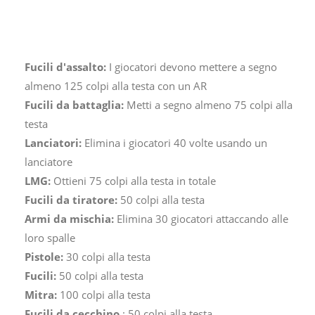
Fucili d'assalto:
I giocatori devono mettere a segno
almeno 125 colpi alla testa con un AR
Fucili da battaglia:
Metti a segno almeno 75 colpi alla
testa
Lanciatori:
Elimina i giocatori 40 volte usando un
lanciatore
LMG:
Ottieni 75 colpi alla testa in totale
Fucili da tiratore:
50 colpi alla testa
Armi da mischia:
Elimina 30 giocatori attaccando alle
loro spalle
Pistole:
30 colpi alla testa
Fucili:
50 colpi alla testa
Mitra:
100 colpi alla testa
Fucili da cecchino
: 50 colpi alla testa