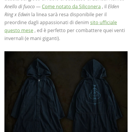
Anello di fuoco
—
Come notato da Siliconera
, il
Elden
Ring x Edwin
la linea sarà resa disponibile per il
preordine dagli appassionati di denim
sito ufficiale
questo mese
, ed è perfetto per combattere quei venti
invernali (e mani giganti).