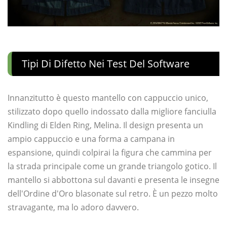
Tipi Di Difetto Nei Test Del Software
Innanzitutto è questo mantello con cappuccio unico,
stilizzato dopo quello indossato dalla migliore fanciulla
Kindling di Elden Ring, Melina. Il design presenta un
ampio cappuccio e una forma a campana in
espansione, quindi colpirai la figura che cammina per
la strada principale come un grande triangolo gotico. Il
mantello si abbottona sul davanti e presenta le insegne
dell'Ordine d'Oro blasonate sul retro. È un pezzo molto
stravagante, ma lo adoro davvero.