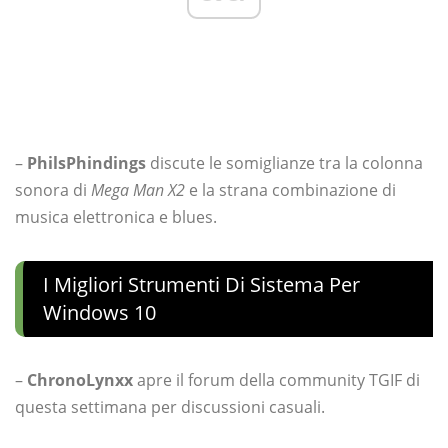
–
PhilsPhindings
discute le somiglianze tra la colonna
sonora di
Mega Man X2
e la strana combinazione di
musica elettronica e blues.
I Migliori Strumenti Di Sistema Per
Windows 10
–
ChronoLynxx
apre il forum della community TGIF di
questa settimana per discussioni casuali.