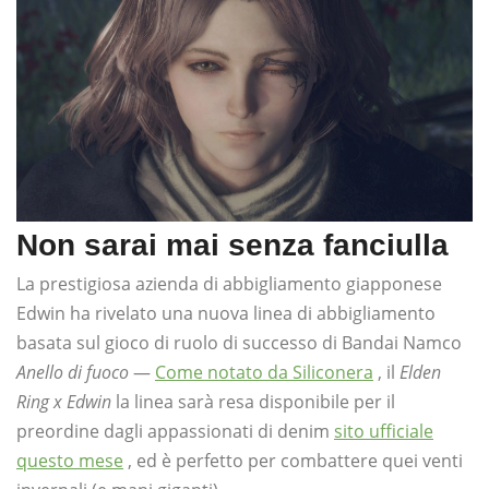
Non sarai mai senza fanciulla
La prestigiosa azienda di abbigliamento giapponese
Edwin ha rivelato una nuova linea di abbigliamento
basata sul gioco di ruolo di successo di Bandai Namco
Anello di fuoco
—
Come notato da Siliconera
, il
Elden
Ring x Edwin
la linea sarà resa disponibile per il
preordine dagli appassionati di denim
sito ufficiale
questo mese
, ed è perfetto per combattere quei venti