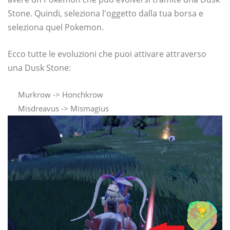
Stone. Quindi, seleziona l'oggetto dalla tua borsa e
seleziona quel Pokemon.
Ecco tutte le evoluzioni che puoi attivare attraverso
una Dusk Stone:
Murkrow -> Honchkrow
Misdreavus -> Mismagius