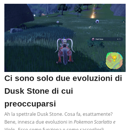
Ci sono solo due evoluzioni di
Dusk Stone di cui
preoccuparsi
Ah la spettrale Dusk Stone. Cosa fa, esattamente?
Bene, innesca due evoluzioni in
Pokemon Scarlatto e
Viola
. Ecco come funziona e come raccoglierli.