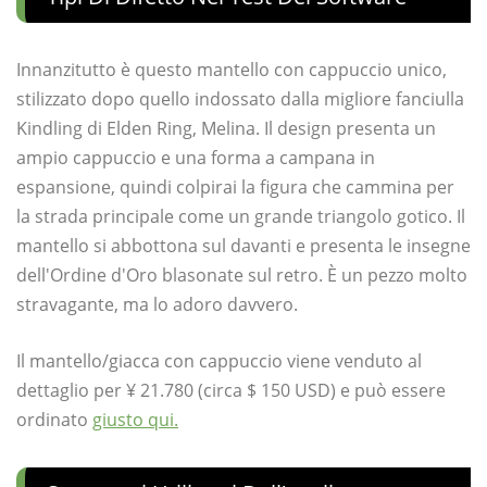
Innanzitutto è questo mantello con cappuccio unico,
stilizzato dopo quello indossato dalla migliore fanciulla
Kindling di Elden Ring, Melina. Il design presenta un
ampio cappuccio e una forma a campana in
espansione, quindi colpirai la figura che cammina per
la strada principale come un grande triangolo gotico. Il
mantello si abbottona sul davanti e presenta le insegne
dell'Ordine d'Oro blasonate sul retro. È un pezzo molto
stravagante, ma lo adoro davvero.
Il mantello/giacca con cappuccio viene venduto al
dettaglio per ¥ 21.780 (circa $ 150 USD) e può essere
ordinato
giusto qui.