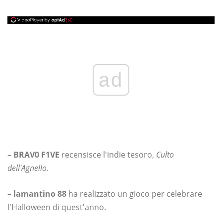
ad
–
BRAV0 F1VE
recensisce l'indie tesoro,
Culto
dell'Agnello.
–
lamantino 88
ha realizzato un gioco per celebrare
l'Halloween di quest'anno.