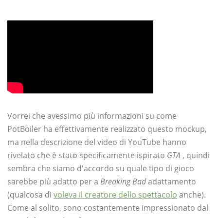
Vorrei che avessimo più informazioni su come
PotBoiler ha effettivamente realizzato questo mockup,
ma nella descrizione del video di YouTube hanno
rivelato che è stato specificamente ispirato
GTA
, quindi
sembra che siamo d'accordo su quale tipo di gioco
sarebbe più adatto per a
Breaking Bad
adattamento
(qualcosa di
voleva il creatore dello spettacolo
anche).
Come al solito, sono costantemente impressionato dal