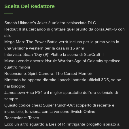
Scelta Del Redattore
Smash Ultimate's Joker è un'altra schiacciata DLC
Redout II sta cercando di grattare quel prurito da corsa Anti-G con
stile
Mega Man: The Power Battle verrà incluso per la prima volta in
una versione western per la casa in 15 anni
Intervista: Sean 'Day (9)' Plott e la scena di StarCraft II
Musou vende ancora: Hyrule Warriors Age of Calamity spedisce
quattro milioni
Recensione: Spirit Camera: The Cursed Memoir
Nintendo ha appena rifornito i pacchi batteria ufficiali 3DS, se ne
hai bisogno
Jamestown + su PS4 è il miglior sparatutto dell'era coloniale di
sempre
Questo codice cheat Super Punch-Out scoperto di recente è
incredibile, funziona con la versione Switch Online
Recensione: Teseo
Ecco un altro sguardo a Lies of P, l'intrigante progetto ispirato a