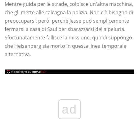
Mentre guida per le strade, colpisce un'altra macchina,
che gli mette alle calcagna la polizia. Non c'è bisogno di
preoccuparsi, però, perché Jesse può semplicemente
fermarsi a casa di Saul per sbarazzarsi della peluria.
Sfortunatamente fallisce la missione, quindi suppongo
che Heisenberg sia morto in questa linea temporale
alternativa.
ad