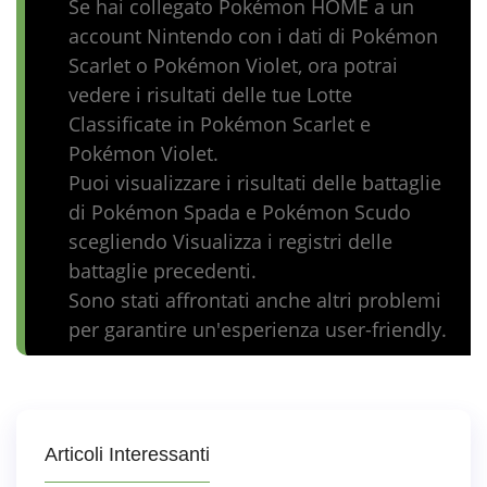
Se hai collegato Pokémon HOME a un
account Nintendo con i dati di Pokémon
Scarlet o Pokémon Violet, ora potrai
vedere i risultati delle tue Lotte
Classificate in Pokémon Scarlet e
Pokémon Violet.
Puoi visualizzare i risultati delle battaglie
di Pokémon Spada e Pokémon Scudo
scegliendo Visualizza i registri delle
battaglie precedenti.
Sono stati affrontati anche altri problemi
per garantire un'esperienza user-friendly.
Articoli Interessanti