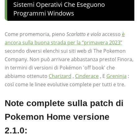
Sistemi Operativi Che Eseguono
Programmi Windows
Come promemoria, pieno
Scarlatto e viola
accesso
è
ancora sulla buona strada per la “primavera 2023”
secondo diversi elenchi sui siti web di The Pokemon
Company. Non può arrivare abbastanza presto! Finora,
in termini di versioni di Pokémon 'off book' che
abbiamo ottenuto
Charizard
,
Cinderace
, E
Greninja
:
così come le linee evolutive complete per tutti e tre.
Note complete sulla patch di
Pokemon Home versione
2.1.0: