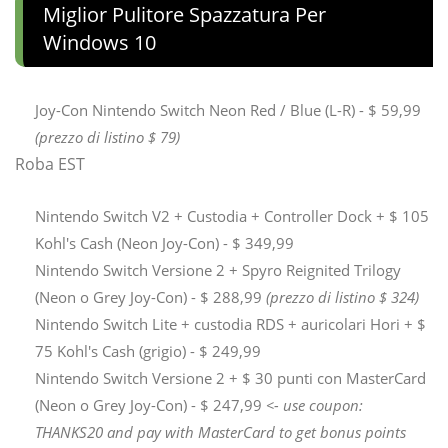
Miglior Pulitore Spazzatura Per
Windows 10
Joy-Con Nintendo Switch Neon Red / Blue (L-R) - $ 59,99
(prezzo di listino $ 79)
Roba EST
Nintendo Switch V2 + Custodia + Controller Dock + $ 105
Kohl's Cash (Neon Joy-Con) - $ 349,99
Nintendo Switch Versione 2 + Spyro Reignited Trilogy
(Neon o Grey Joy-Con) - $ 288,99
(prezzo di listino $ 324)
Nintendo Switch Lite + custodia RDS + auricolari Hori + $
75 Kohl's Cash (grigio) - $ 249,99
Nintendo Switch Versione 2 + $ 30 punti con MasterCard
(Neon o Grey Joy-Con) - $ 247,99
<- use coupon:
THANKS20 and pay with MasterCard to get bonus points