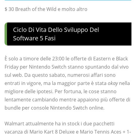
$ 30 Breath of the Wild e molto altro
Ciclo Di Vita Dello Sviluppo Del
Software 5 Fasi
È solo a timore delle 23:00 le offerte di Eastern e Black
Friday per Nintendo Switch stanno spuntando dal vivo
sul web. Da questo sabato, numerosi affari sono
entrati in vigore, ma la maggior parte è stata
okay
nella
migliore delle ipotesi. Per fortuna, le cose stanno
lentamente cambiando mentre appaiono più offerte di
bundle per console Nintendo Switch online.
Walmart attualmente ha in stock i due pacchetti
vacanza di Mario Kart 8 Deluxe e Mario Tennis Aces + 1-