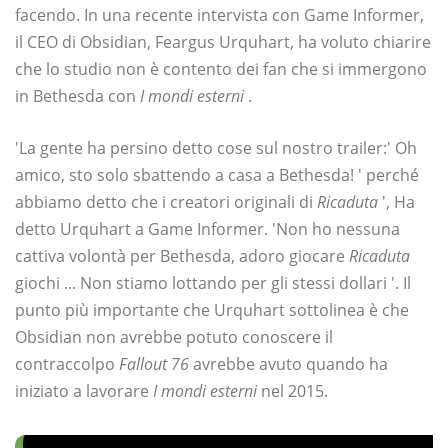
facendo. In una recente intervista con Game Informer,
il CEO di Obsidian, Feargus Urquhart, ha voluto chiarire
che lo studio non è contento dei fan che si immergono
in Bethesda con
I mondi esterni
.
'La gente ha persino detto cose sul nostro trailer:' Oh
amico, sto solo sbattendo a casa a Bethesda! ' perché
abbiamo detto che i creatori originali di
Ricaduta
', Ha
detto Urquhart a Game Informer. 'Non ho nessuna
cattiva volontà per Bethesda, adoro giocare
Ricaduta
giochi ... Non stiamo lottando per gli stessi dollari '. Il
punto più importante che Urquhart sottolinea è che
Obsidian non avrebbe potuto conoscere il
contraccolpo
Fallout 76
avrebbe avuto quando ha
iniziato a lavorare
I mondi esterni
nel 2015.