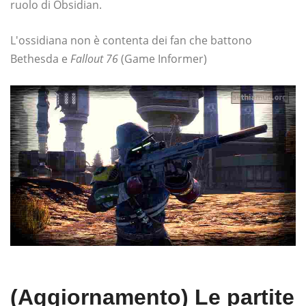
ruolo di Obsidian.
L'ossidiana non è contenta dei fan che battono
Bethesda e
Fallout 76
(Game Informer)
(Aggiornamento) Le partite