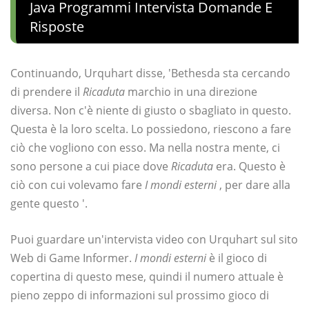
Java Programmi Intervista Domande E
Risposte
Continuando, Urquhart disse, 'Bethesda sta cercando
di prendere il
Ricaduta
marchio in una direzione
diversa. Non c'è niente di giusto o sbagliato in questo.
Questa è la loro scelta. Lo possiedono, riescono a fare
ciò che vogliono con esso. Ma nella nostra mente, ci
sono persone a cui piace dove
Ricaduta
era. Questo è
ciò con cui volevamo fare
I mondi esterni
, per dare alla
gente questo '.
Puoi guardare un'intervista video con Urquhart sul sito
Web di Game Informer.
I mondi esterni
è il gioco di
copertina di questo mese, quindi il numero attuale è
pieno zeppo di informazioni sul prossimo gioco di