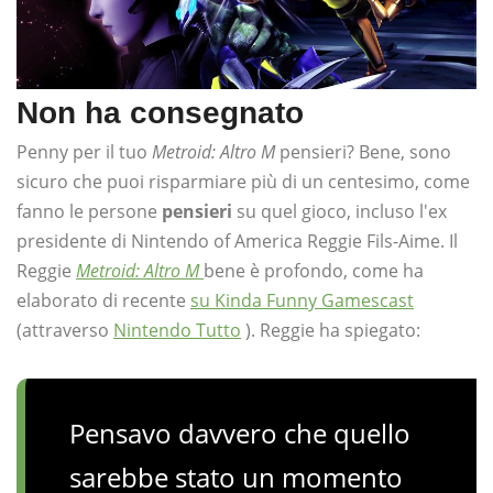
Non ha consegnato
Penny per il tuo
Metroid: Altro M
pensieri? Bene, sono
sicuro che puoi risparmiare più di un centesimo, come
fanno le persone
pensieri
su quel gioco, incluso l'ex
presidente di Nintendo of America Reggie Fils-Aime. Il
Reggie
Metroid: Altro M
bene è profondo, come ha
elaborato di recente
su Kinda Funny Gamescast
(attraverso
Nintendo Tutto
). Reggie ha spiegato:
Pensavo davvero che quello
sarebbe stato un momento