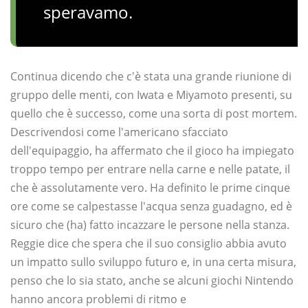
speravamo.
Continua dicendo che c'è stata una grande riunione di
gruppo delle menti, con Iwata e Miyamoto presenti, su
quello che è successo, come una sorta di post mortem.
Descrivendosi come l'americano sfacciato
dell'equipaggio, ha affermato che il gioco ha impiegato
troppo tempo per entrare nella carne e nelle patate, il
che è assolutamente vero. Ha definito le prime cinque
ore come se calpestasse l'acqua senza guadagno, ed è
sicuro che (ha) fatto incazzare le persone nella stanza.
Reggie dice che spera che il suo consiglio abbia avuto
un impatto sullo sviluppo futuro e, in una certa misura,
penso che lo sia stato, anche se alcuni giochi Nintendo
hanno ancora problemi di ritmo e