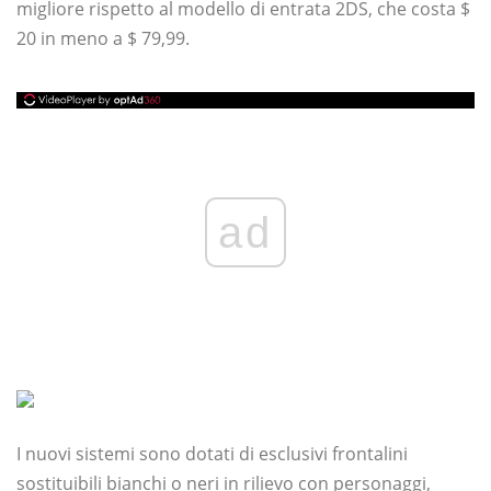
migliore rispetto al modello di entrata 2DS, che costa $
20 in meno a $ 79,99.
ad
I nuovi sistemi sono dotati di esclusivi frontalini
sostituibili bianchi o neri in rilievo con personaggi,