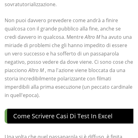
sovratutorializzazione.
Non puoi davvero prevedere come andrà a finire
qualcosa con il grande pubblico alla fine, anche se
credi davvero in qualcosa. Mentre
Altro M
ha avuto una
miriade di problemi che gli hanno impedito di essere
un vero successo e ha sofferto di un passaparola
negativo, posso vedere da dove viene. Ci sono cose che
piacciono
Altro M
, ma l'azione viene bloccata da una
storia incredibilmente polarizzante con filmati
imperdibili alla prima esecuzione (un peccato cardinale
in quell'epoca).
Come Scrivere Casi Di Test In Excel
Una volta che quel passaparola si è diffuso, è finita