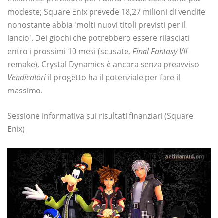
modeste; Square Enix prevede 18,27 milioni di vendite
nonostante abbia 'molti nuovi titoli previsti per il
lancio'. Dei giochi che potrebbero essere rilasciati
entro i prossimi 10 mesi (scusate,
Final Fantasy VII
remake), Crystal Dynamics è ancora senza preavviso
Vendicatori
il progetto ha il potenziale per fare il
massimo.
Sessione informativa sui risultati finanziari (Square
Enix)