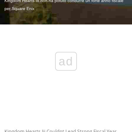
Kingdom Hearts III non ha potuto condurre un forte anno fiscale
per Square Enix
ad
Kingdom Hearts Iii Couldnt Lead Strong Fiscal Year