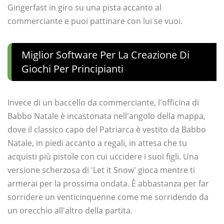
Gingerfast in giro su una pista accanto al
commerciante e puoi pattinare con lui se vuoi.
Miglior Software Per La Creazione Di
Giochi Per Principianti
Invece di un baccello da commerciante, l'officina di
Babbo Natale è incastonata nell'angolo della mappa,
dove il classico capo del Patriarca è vestito da Babbo
Natale, in piedi accanto a regali, in attesa che tu
acquisti più pistole con cui uccidere i suoi figli. Una
versione scherzosa di 'Let it Snow' gioca mentre ti
armerai per la prossima ondata. È abbastanza per far
sorridere un venticinquenne come me sorridendo da
un orecchio all'altro della partita.