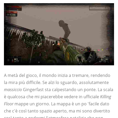
A metà del gioco, il mondo inizia a tremare, rendendo
la mira più difficile. Se alzi lo sguardo, assolutamente
massiccio
Gingerfast sta calpestando un ponte. La scala
è qualcosa che mi piacerebbe vedere in ufficiale
Killing
Floor
mappe un giorno. La mappa è un po 'facile dato
che c'è così tanto spazio aperto, ma mi sono divertito
così tanto a godermi l'atmosfera natalizia che non