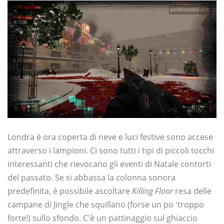
Londra è ora coperta di neve e luci festive sono accese
attraverso i lampioni. Ci sono tutti i tipi di piccoli tocchi
interessanti che rievocano gli eventi di Natale contorti
del passato. Se si abbassa la colonna sonora
predefinita, è possibile ascoltare
Killing Floor
resa delle
campane di Jingle che squillano (forse un po 'troppo
forte!) sullo sfondo. C'è un pattinaggio sul ghiaccio