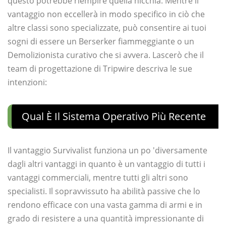
questo potrebbe riempire quella nicchia. Mentre il
vantaggio non eccellerà in modo specifico in ciò che
altre classi sono specializzate, può consentire ai tuoi
sogni di essere un Berserker fiammeggiante o un
Demolizionista curativo che si avvera. Lascerò che il
team di progettazione di Tripwire descriva le sue
intenzioni:
Qual È Il Sistema Operativo Più Recente
Il vantaggio Survivalist funziona un po 'diversamente
dagli altri vantaggi in quanto è un vantaggio di tutti i
vantaggi commerciali, mentre tutti gli altri sono
specialisti. Il sopravvissuto ha abilità passive che lo
rendono efficace con una vasta gamma di armi e in
grado di resistere a una quantità impressionante di