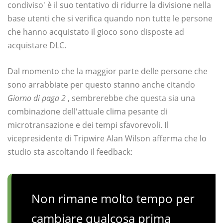
condiviso' è il suo tentativo di ridurre la divisione nella
base utenti che si verifica quando non tutte le persone
che hanno acquistato il gioco sono disposte ad
acquistare DLC.
Dal momento che la maggior parte delle persone che
sono arrabbiate per questo stanno anche citando
Giorno di paga 2
, sembrerebbe che questa sia una
combinazione dell'attuale clima pesante di
microtransazione e dei tempi sfavorevoli. Il
vicepresidente di Tripwire Alan Wilson afferma che lo
studio sta ascoltando il feedback:
Non rimane molto tempo per
cambiare qualcosa prima