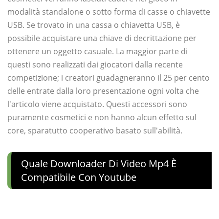
modalità standalone o sotto forma di casse o chiavette
USB. Se trovato in una cassa o chiavetta USB, è
possibile acquistare una chiave di decrittazione per
ottenere un oggetto casuale. La maggior parte di
questi sono realizzati dai giocatori dalla recente
competizione; i creatori guadagneranno il 25 per cento
delle entrate dalla loro presentazione ogni volta che
l'articolo viene acquistato. Questi accessori sono
puramente cosmetici e non hanno alcun effetto sul
core, sparatutto cooperativo basato sull'abilità.
Quale Downloader Di Video Mp4 È
Compatibile Con Youtube