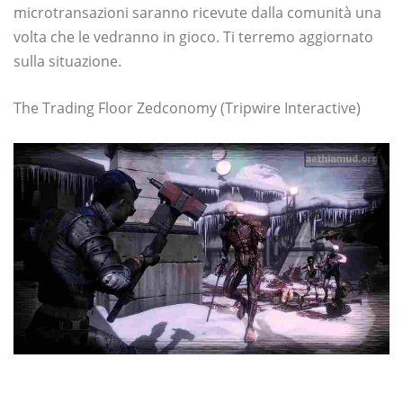
microtransazioni saranno ricevute dalla comunità una
volta che le vedranno in gioco. Ti terremo aggiornato
sulla situazione.
The Trading Floor Zedconomy (Tripwire Interactive)