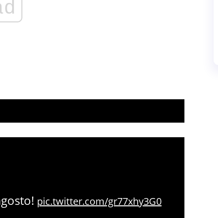
ad
 agosto!
pic.twitter.com/gr77xhy3G0