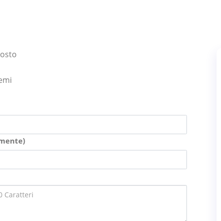
gosto
lemi
amente)