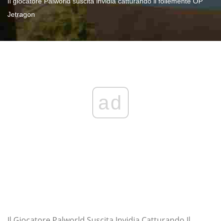
Il giocatore Palworld suscita invidia catturando il follemente OP
Jetragon
ad
Il Giocatore Palworld Suscita Invidia Catturando Il