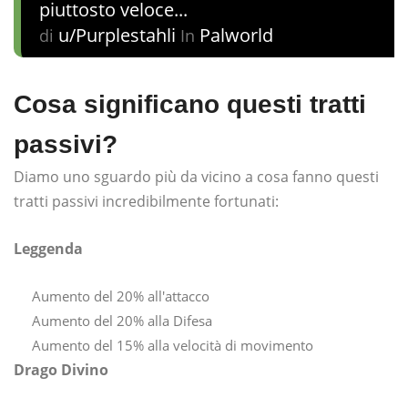
piuttosto veloce...
u/Purplestahli
Palworld
di
In
Cosa significano questi tratti
passivi?
Diamo uno sguardo più da vicino a cosa fanno questi
tratti passivi incredibilmente fortunati:
Leggenda
Aumento del 20% all'attacco
Aumento del 20% alla Difesa
Aumento del 15% alla velocità di movimento
Drago Divino