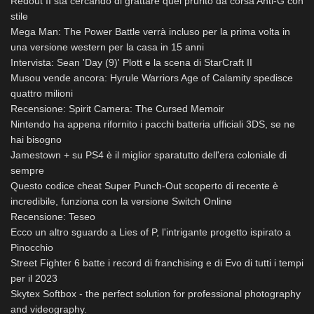
Redout II sta cercando di grattare quel prurito da corsa Anti-G con
stile
Mega Man: The Power Battle verrà incluso per la prima volta in
una versione western per la casa in 15 anni
Intervista: Sean 'Day (9)' Plott e la scena di StarCraft II
Musou vende ancora: Hyrule Warriors Age of Calamity spedisce
quattro milioni
Recensione: Spirit Camera: The Cursed Memoir
Nintendo ha appena rifornito i pacchi batteria ufficiali 3DS, se ne
hai bisogno
Jamestown + su PS4 è il miglior sparatutto dell'era coloniale di
sempre
Questo codice cheat Super Punch-Out scoperto di recente è
incredibile, funziona con la versione Switch Online
Recensione: Teseo
Ecco un altro sguardo a Lies of P, l'intrigante progetto ispirato a
Pinocchio
Street Fighter 6 batte i record di franchising e di Evo di tutti i tempi
per il 2023
Skytex Softbox - the perfect solution for professional photography
and videography.