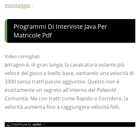
montaggio
.
Programmi Di Interviste Java Per
Matricole Pdf
Video consigliati
Jetragon è, di gran lunga, la cavalcatura volante più
veloce del gioco a livello base, vantando una velocità di
3300 senza tratti passivi aggiuntivi. Questo non è
esattamente un segreto all'interno del
Palworld
Comunità. Ma con tratti come Rapido o Corridore, la
velocità aumenta fino a raggiungere velocità folli.