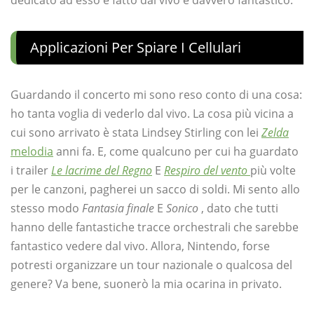
dedicato ad esso e fatto dal vivo è davvero fantastico.
Applicazioni Per Spiare I Cellulari
Guardando il concerto mi sono reso conto di una cosa:
ho tanta voglia di vederlo dal vivo. La cosa più vicina a
cui sono arrivato è stata Lindsey Stirling con lei
Zelda
melodia
anni fa. E, come qualcuno per cui ha guardato
i trailer
Le lacrime del Regno
E
Respiro del vento
più volte
per le canzoni, pagherei un sacco di soldi. Mi sento allo
stesso modo
Fantasia finale
E
Sonico
, dato che tutti
hanno delle fantastiche tracce orchestrali che sarebbe
fantastico vedere dal vivo. Allora, Nintendo, forse
potresti organizzare un tour nazionale o qualcosa del
genere? Va bene, suonerò la mia ocarina in privato.