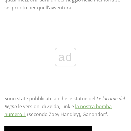
sei pronto per quell'avventura.
ad
Sono state pubblicate anche le statue del
Le lacrime del
Regno
le versioni di Zelda, Link e
la nostra bomba
numero 1
(secondo Zoey Handley), Ganondorf.