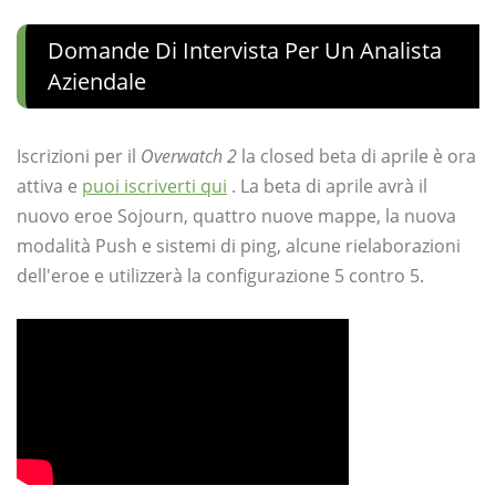
Domande Di Intervista Per Un Analista
Aziendale
Iscrizioni per il
Overwatch 2
la closed beta di aprile è ora
attiva e
puoi iscriverti qui
. La beta di aprile avrà il
nuovo eroe Sojourn, quattro nuove mappe, la nuova
modalità Push e sistemi di ping, alcune rielaborazioni
dell'eroe e utilizzerà la configurazione 5 contro 5.