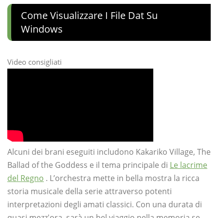
Come Visualizzare I File Dat Su
Windows
Video consigliati
Alcuni dei brani eseguiti includono Kakariko Village, The
Ballad of the Goddess e il tema principale di
Le lacrime
del Regno
. L’orchestra mette in bella mostra la ricca
storia musicale della serie attraverso potenti
interpretazioni degli amati classici. Con una durata di
quasi mezz'ora, sarà un bel viaggio nella memoria se