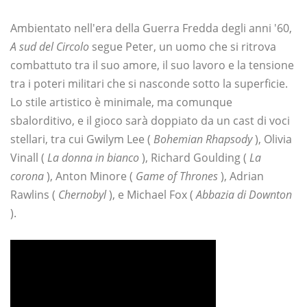
Ambientato nell'era della Guerra Fredda degli anni '60,
A sud del Circolo
segue Peter, un uomo che si ritrova
combattuto tra il suo amore, il suo lavoro e la tensione
tra i poteri militari che si nasconde sotto la superficie.
Lo stile artistico è minimale, ma comunque
sbalorditivo, e il gioco sarà doppiato da un cast di voci
stellari, tra cui Gwilym Lee (
Bohemian Rhapsody
), Olivia
Vinall (
La donna in bianco
), Richard Goulding (
La
corona
), Anton Minore (
Game of Thrones
), Adrian
Rawlins (
Chernobyl
), e Michael Fox (
Abbazia di Downton
).