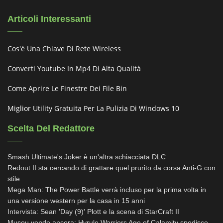
Articoli Interessanti
Cos'è Una Chiave Di Rete Wireless
Converti Youtube In Mp4 Di Alta Qualità
Come Aprire Le Finestre Dei File Bin
Miglior Utility Gratuita Per La Pulizia Di Windows 10
Scelta Del Redattore
Smash Ultimate's Joker è un'altra schiacciata DLC
Redout II sta cercando di grattare quel prurito da corsa Anti-G con
stile
Mega Man: The Power Battle verrà incluso per la prima volta in
una versione western per la casa in 15 anni
Intervista: Sean 'Day (9)' Plott e la scena di StarCraft II
Musou vende ancora: Hyrule Warriors Age of Calamity spedisce