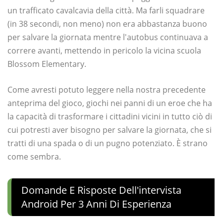
un trafficato cavalcavia della città. Ma farli squadrare
(in 38 secondi, non meno) non era abbastanza buono
per salvare la giornata mentre l'autobus continuava a
correre avanti, mettendo in pericolo la vicina scuola
Blossom Elementary.
Come avresti potuto leggere nella nostra precedente
anteprima del gioco, giochi nei panni di un eroe che ha
la capacità di trasformare i cittadini vicini in tutto ciò di
cui potresti aver bisogno per salvare la giornata, che si
tratti di una spada o di un pugno potenziato. È strano
come sembra.
Domande E Risposte Dell'intervista
Android Per 3 Anni Di Esperienza