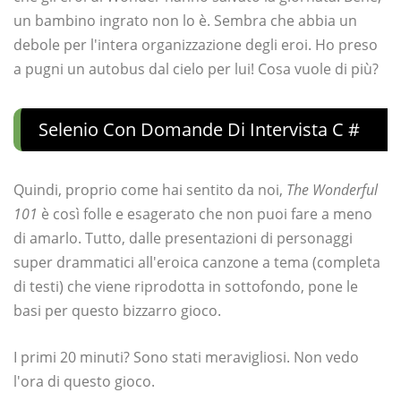
un bambino ingrato non lo è. Sembra che abbia un
debole per l'intera organizzazione degli eroi. Ho preso
a pugni un autobus dal cielo per lui! Cosa vuole di più?
Selenio Con Domande Di Intervista C #
Quindi, proprio come hai sentito da noi,
The Wonderful
101
è così folle e esagerato che non puoi fare a meno
di amarlo. Tutto, dalle presentazioni di personaggi
super drammatici all'eroica canzone a tema (completa
di testi) che viene riprodotta in sottofondo, pone le
basi per questo bizzarro gioco.
I primi 20 minuti? Sono stati meravigliosi. Non vedo
l'ora di questo gioco.