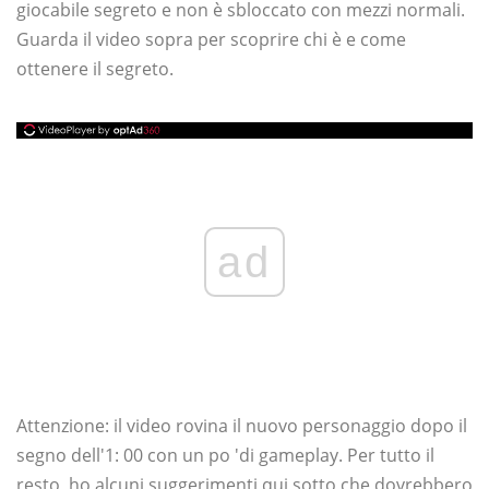
giocabile segreto e non è sbloccato con mezzi normali.
Guarda il video sopra per scoprire chi è e come
ottenere il segreto.
ad
Attenzione: il video rovina il nuovo personaggio dopo il
segno dell'1: 00 con un po 'di gameplay. Per tutto il
resto, ho alcuni suggerimenti qui sotto che dovrebbero