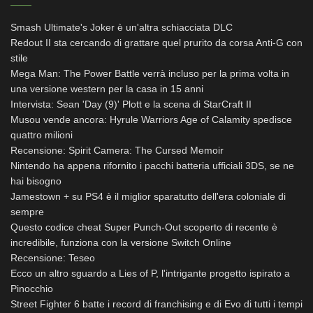
Smash Ultimate's Joker è un'altra schiacciata DLC
Redout II sta cercando di grattare quel prurito da corsa Anti-G con
stile
Mega Man: The Power Battle verrà incluso per la prima volta in
una versione western per la casa in 15 anni
Intervista: Sean 'Day (9)' Plott e la scena di StarCraft II
Musou vende ancora: Hyrule Warriors Age of Calamity spedisce
quattro milioni
Recensione: Spirit Camera: The Cursed Memoir
Nintendo ha appena rifornito i pacchi batteria ufficiali 3DS, se ne
hai bisogno
Jamestown + su PS4 è il miglior sparatutto dell'era coloniale di
sempre
Questo codice cheat Super Punch-Out scoperto di recente è
incredibile, funziona con la versione Switch Online
Recensione: Teseo
Ecco un altro sguardo a Lies of P, l'intrigante progetto ispirato a
Pinocchio
Street Fighter 6 batte i record di franchising e di Evo di tutti i tempi