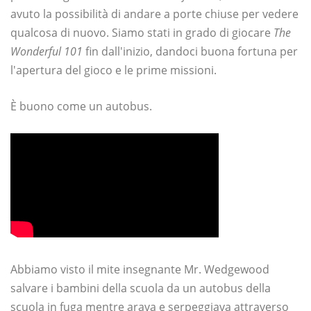
avuto la possibilità di andare a porte chiuse per vedere
qualcosa di nuovo. Siamo stati in grado di giocare
The
Wonderful 101
fin dall'inizio, dandoci buona fortuna per
l'apertura del gioco e le prime missioni.
È buono come un autobus.
Abbiamo visto il mite insegnante Mr. Wedgewood
salvare i bambini della scuola da un autobus della
scuola in fuga mentre arava e serpeggiava attraverso