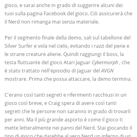
gioco, e sarai anche in grado di suggerire alcuni dei
tuoi sulla pagina Facebook del gioco. Ciò assicurerà che
il Nerd non rimanga mai senza materiale.
Per il segmento finale della demo, sali sul tabellone del
Silver Surfer e vola nel cielo, evitando i razzi del pene e
le strane creature aliene. Quindi raggiungi il boss, la
testa fluttuante del gioco Atari Jaguar
Cybermorph
, che
è stato trattato nell'episodio di Jaguar del
AVGN
mostrare. Prima che possa attaccare, la demo termina.
C'erano così tanti segreti e riferimenti racchiusi in un
gioco così breve, e Craig spera di avere così tanti
segreti che le persone non saranno in grado di trovarli
per anni. Ma il più grande asporto è come il gioco ti
mette letteralmente nei panni del Nerd. Stai giocando il
tipo di gioco che darebbe al vero Nerd un inferno di un