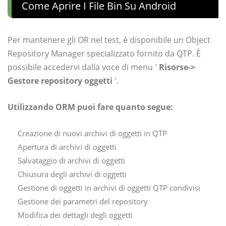
Come Aprire I File Bin Su Android
Per mantenere gli OR nel test, è disponibile un Object
Repository Manager specializzato fornito da QTP. È
possibile accedervi dalla voce di menu '
Risorse->
Gestore repository oggetti
'.
Utilizzando ORM puoi fare quanto segue:
Creazione di nuovi archivi di oggetti in QTP
Apertura di archivi di oggetti
Salvataggio di archivi di oggetti
Chiusura degli archivi di oggetti
Gestione di oggetti in archivi di oggetti QTP condivisi
Gestione dei parametri del repository
Modifica dei dettagli degli oggetti