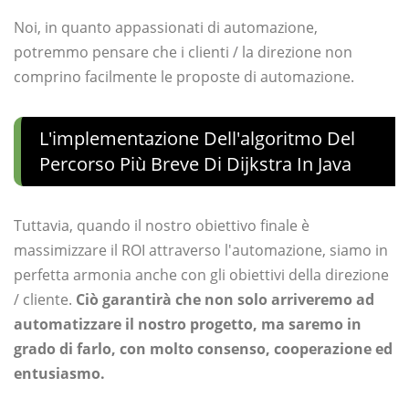
Noi, in quanto appassionati di automazione,
potremmo pensare che i clienti / la direzione non
comprino facilmente le proposte di automazione.
L'implementazione Dell'algoritmo Del
Percorso Più Breve Di Dijkstra In Java
Tuttavia, quando il nostro obiettivo finale è
massimizzare il ROI attraverso l'automazione, siamo in
perfetta armonia anche con gli obiettivi della direzione
/ cliente.
Ciò garantirà che non solo arriveremo ad
automatizzare il nostro progetto, ma saremo in
grado di farlo, con molto consenso, cooperazione ed
entusiasmo.