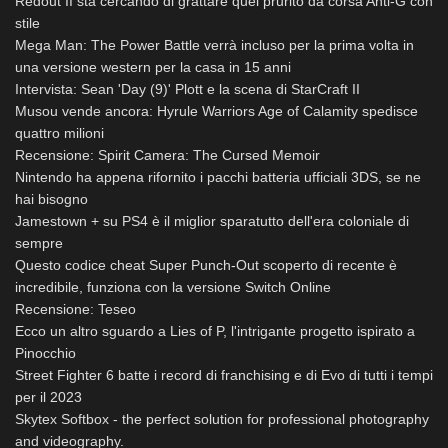
Redout II sta cercando di grattare quel prurito da corsa Anti-G con
stile
Mega Man: The Power Battle verrà incluso per la prima volta in
una versione western per la casa in 15 anni
Intervista: Sean 'Day (9)' Plott e la scena di StarCraft II
Musou vende ancora: Hyrule Warriors Age of Calamity spedisce
quattro milioni
Recensione: Spirit Camera: The Cursed Memoir
Nintendo ha appena rifornito i pacchi batteria ufficiali 3DS, se ne
hai bisogno
Jamestown + su PS4 è il miglior sparatutto dell'era coloniale di
sempre
Questo codice cheat Super Punch-Out scoperto di recente è
incredibile, funziona con la versione Switch Online
Recensione: Teseo
Ecco un altro sguardo a Lies of P, l'intrigante progetto ispirato a
Pinocchio
Street Fighter 6 batte i record di franchising e di Evo di tutti i tempi
per il 2023
Skytex Softbox - the perfect solution for professional photography
and videography.