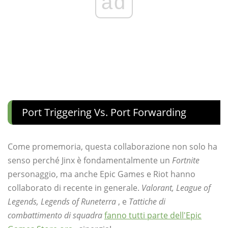
ad
Port Triggering Vs. Port Forwarding
Come promemoria, questa collaborazione non solo ha
senso perché Jinx è fondamentalmente un
Fortnite
personaggio, ma anche Epic Games e Riot hanno
collaborato di recente in generale.
Valorant, League of
Legends, Legends of Runeterra
, e
Tattiche di
combattimento di squadra
fanno tutti parte dell'Epic