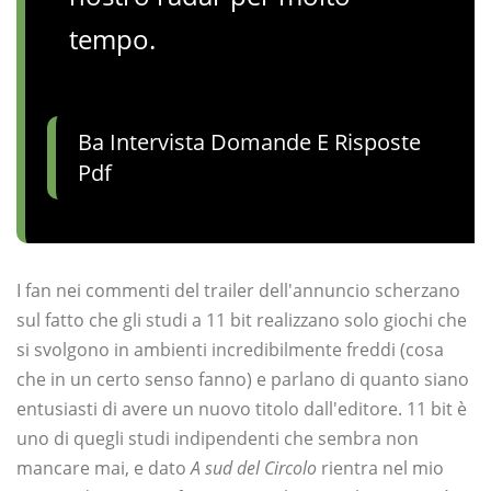
tempo.
Ba Intervista Domande E Risposte
Pdf
I fan nei commenti del trailer dell'annuncio scherzano
sul fatto che gli studi a 11 bit realizzano solo giochi che
si svolgono in ambienti incredibilmente freddi (cosa
che in un certo senso fanno) e parlano di quanto siano
entusiasti di avere un nuovo titolo dall'editore. 11 bit è
uno di quegli studi indipendenti che sembra non
mancare mai, e dato
A sud del Circolo
rientra nel mio