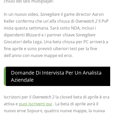
chiusi del lato multiplayer.
In un nuovo video,
Sorvegliare
il game director Aaron
Keller conferma che un'alfa chiusa di
Overwatch 2
Il PvP
inizia questa settimana. Sarà sotto NDA, inclusi i
dipendenti Blizzard e i partner chiave
Sorvegliare
Giocatori della Lega. Una beta chiusa per PC arriverà a
fine aprile e sono previsti ulteriori test per la fine
dell'anno con nuove mappe ed eroi.
Domande Di Intervista Per Un Analista
Aziendale
Iscrizioni per il
Overwatch 2
la closed beta di aprile è ora
attiva e
puoi iscriverti qui
. La beta di aprile avrà il
nuovo eroe Sojourn, quattro nuove mappe, la nuova