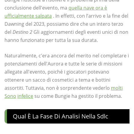
conclusione dell'evento, ma
quella nave ora è
ufficialmente salpata
. In effetti, con l’arrivo e la fine del
Dawning del 2023, possiamo dire che un intero terzo
del
Destino 2
Gli aggiornamenti degli eventi unici di non
hanno funzionato per tutta la sua durata.
Naturalmente, c'era ancora del merito nel completare i
potenziamenti dell'Aurora e tutte le serie di missioni
allegate all'evento, poiché i giocatori potevano
ottenere un sacco di cosmetici a tema e bottini
assortiti. Tuttavia, non è sorprendente vederlo
molti
Sono
infelice
su come Bungie ha gestito il problema.
Qual È La Fase Di Analisi Nella Sdlc