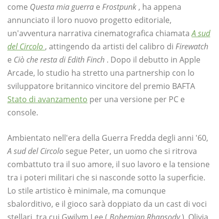
come
Questa mia guerra
e
Frostpunk
, ha appena
annunciato il loro nuovo progetto editoriale,
un'avventura narrativa cinematografica chiamata
A sud
del Circolo
, attingendo da artisti del calibro di
Firewatch
e
Ciò che resta di Edith Finch
. Dopo il debutto in Apple
Arcade, lo studio ha stretto una partnership con lo
sviluppatore britannico vincitore del premio BAFTA
Stato di avanzamento
per una versione per PC e
console.
Ambientato nell'era della Guerra Fredda degli anni '60,
A sud del Circolo
segue Peter, un uomo che si ritrova
combattuto tra il suo amore, il suo lavoro e la tensione
tra i poteri militari che si nasconde sotto la superficie.
Lo stile artistico è minimale, ma comunque
sbalorditivo, e il gioco sarà doppiato da un cast di voci
stellari, tra cui Gwilym Lee (
Bohemian Rhapsody
), Olivia