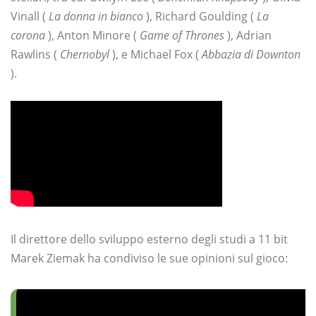
Vinall (
La donna in bianco
), Richard Goulding (
La
corona
), Anton Minore (
Game of Thrones
), Adrian
Rawlins (
Chernobyl
), e Michael Fox (
Abbazia di Downton
).
Il direttore dello sviluppo esterno degli studi a 11 bit
Marek Ziemak ha condiviso le sue opinioni sul gioco: