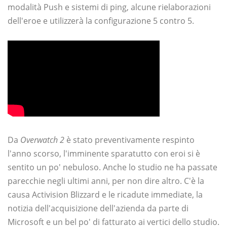
modalità Push e sistemi di ping, alcune rielaborazioni
dell'eroe e utilizzerà la configurazione 5 contro 5.
Da
Overwatch 2
è stato preventivamente respinto
l'anno scorso, l'imminente sparatutto con eroi si è
sentito un po' nebuloso. Anche lo studio ne ha passate
parecchie negli ultimi anni, per non dire altro. C'è la
causa Activision Blizzard e le ricadute immediate, la
notizia dell'acquisizione dell'azienda da parte di
Microsoft e un bel po' di fatturato ai vertici dello studio.