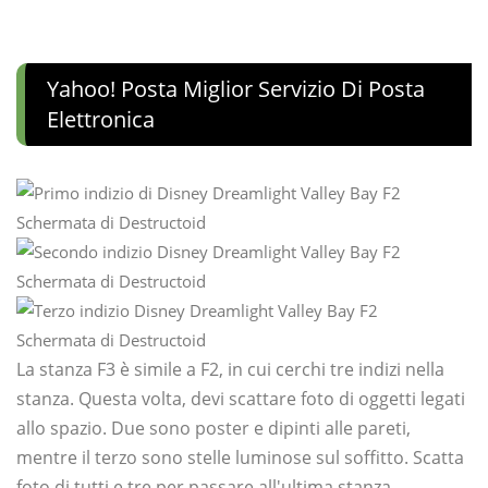
Yahoo! Posta Miglior Servizio Di Posta
Elettronica
Schermata di Destructoid
Schermata di Destructoid
Schermata di Destructoid
La stanza F3 è simile a F2, in cui cerchi tre indizi nella
stanza. Questa volta, devi scattare foto di oggetti legati
allo spazio. Due sono poster e dipinti alle pareti,
mentre il terzo sono stelle luminose sul soffitto. Scatta
foto di tutti e tre per passare all'ultima stanza.