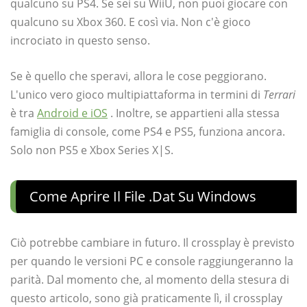
qualcuno su PS4. Se sei su WiiU, non puoi giocare con
qualcuno su Xbox 360. E così via. Non c'è gioco
incrociato in questo senso.
Se è quello che speravi, allora le cose peggiorano.
L'unico vero gioco multipiattaforma in termini di
Terrari
è tra
Android e iOS
. Inoltre, se appartieni alla stessa
famiglia di console, come PS4 e PS5, funziona ancora.
Solo non PS5 e Xbox Series X|S.
Come Aprire Il File .dat Su Windows
Ciò potrebbe cambiare in futuro. Il crossplay è previsto
per quando le versioni PC e console raggiungeranno la
parità. Dal momento che, al momento della stesura di
questo articolo, sono già praticamente lì, il crossplay