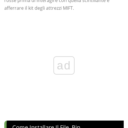
rosse prima di interagire con quella scintillante e
afferrare il kit degli attrezzi MIFT.
ad
Come Installare Il File .bin