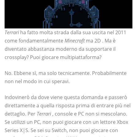
Terrari
ha fatto molta strada dalla sua uscita nel 2011
come fondamentalmente
Minecraft
ma 2D . Ma è
diventato abbastanza moderno da supportare il
crossplay? Puoi giocare multipiattaforma?
No. Ebbene sì, ma solo tecnicamente. Probabilmente
non nel modo in cui speravi.
Indovinerò da dove viene questa domanda e passerò
direttamente a quella risposta prima di entrare più nel
dettaglio. Per
Terrari
, console e PC non si mescolano.
Se utilizzi un PC, non puoi giocare con un lettore Xbox
Series X|S. Se sei su Switch, non puoi giocare con