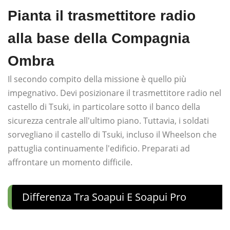
Pianta il trasmettitore radio
alla base della Compagnia
Ombra
Il secondo compito della missione è quello più
impegnativo. Devi posizionare il trasmettitore radio nel
castello di Tsuki, in particolare sotto il banco della
sicurezza centrale all'ultimo piano. Tuttavia, i soldati
sorvegliano il castello di Tsuki, incluso il Wheelson che
pattuglia continuamente l'edificio. Preparati ad
affrontare un momento difficile.
Differenza Tra Soapui E Soapui Pro