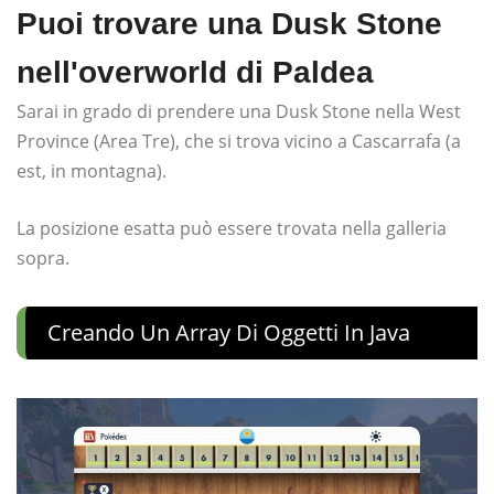
Puoi trovare una Dusk Stone
nell'overworld di Paldea
Sarai in grado di prendere una Dusk Stone nella West
Province (Area Tre), che si trova vicino a Cascarrafa (a
est, in montagna).
La posizione esatta può essere trovata nella galleria
sopra.
Creando Un Array Di Oggetti In Java