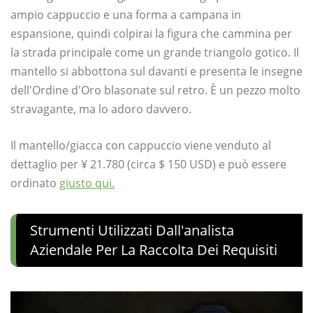
ampio cappuccio e una forma a campana in
espansione, quindi colpirai la figura che cammina per
la strada principale come un grande triangolo gotico. Il
mantello si abbottona sul davanti e presenta le insegne
dell'Ordine d'Oro blasonate sul retro. È un pezzo molto
stravagante, ma lo adoro davvero.
Il mantello/giacca con cappuccio viene venduto al
dettaglio per ¥ 21.780 (circa $ 150 USD) e può essere
ordinato
giusto qui.
Strumenti Utilizzati Dall'analista
Aziendale Per La Raccolta Dei Requisiti