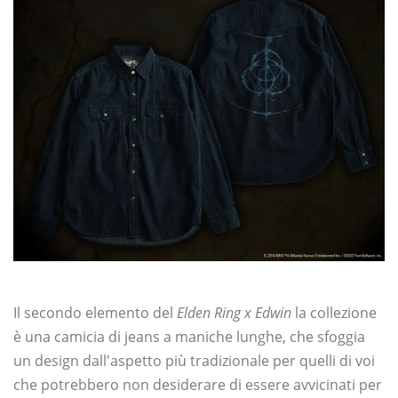
Il secondo elemento del
Elden Ring x Edwin
la collezione
è una camicia di jeans a maniche lunghe, che sfoggia
un design dall'aspetto più tradizionale per quelli di voi
che potrebbero non desiderare di essere avvicinati per