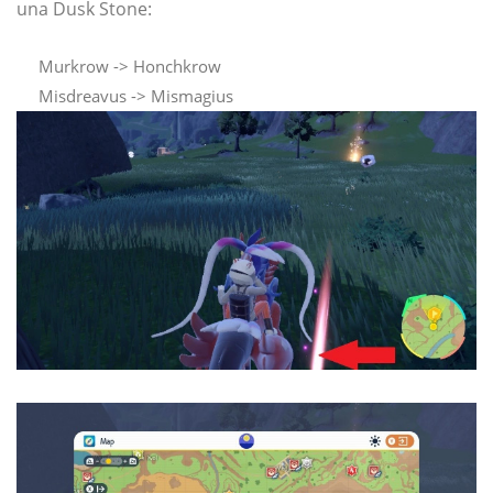
una Dusk Stone:
Murkrow -> Honchkrow
Misdreavus -> Mismagius