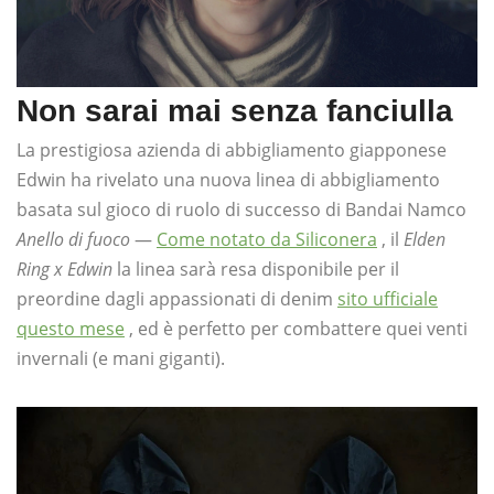
Non sarai mai senza fanciulla
La prestigiosa azienda di abbigliamento giapponese
Edwin ha rivelato una nuova linea di abbigliamento
basata sul gioco di ruolo di successo di Bandai Namco
Anello di fuoco
—
Come notato da Siliconera
, il
Elden
Ring x Edwin
la linea sarà resa disponibile per il
preordine dagli appassionati di denim
sito ufficiale
questo mese
, ed è perfetto per combattere quei venti
invernali (e mani giganti).