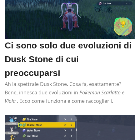
Ci sono solo due evoluzioni di
Dusk Stone di cui
preoccuparsi
Ah la spettrale Dusk Stone. Cosa fa, esattamente?
Bene, innesca due evoluzioni in
Pokemon Scarlatto e
Viola
. Ecco come funziona e come raccoglierli.