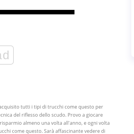
ad
cquisito tutti i tipi di trucchi come questo per
cnica del riflesso dello scudo. Provo a giocare
risparmio almeno una volta all'anno, e ogni volta
rucchi come questo. Sarà affascinante vedere di