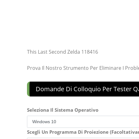
This Last Second Zelda 118416
Prova Il Nostro Strumento Per Eliminare I Prob
Domande Di Colloquio Per Tester Qa
Seleziona Il Sistema Operativo
Scegli Un Programma Di Proiezione (Facoltativ