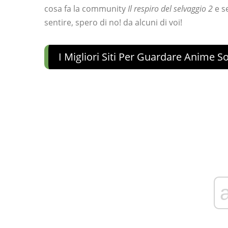
cosa fa la community
Il respiro del selvaggio 2
e se
sentire, spero di no! da alcuni di voi!
I Migliori Siti Per Guardare Anime