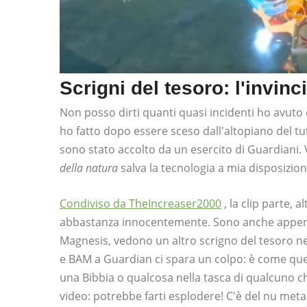
Scrigni del tesoro: l'invin
Non posso dirti quanti quasi incidenti ho avuto
ho fatto dopo essere sceso dall'altopiano del tut
sono stato accolto da un esercito di Guardiani
della natura
salva la tecnologia a mia disposizion
Condiviso da TheIncreaser2000
, la clip parte, a
abbastanza innocentemente. Sono anche appena 
Magnesis, vedono un altro scrigno del tesoro ne
e BAM a Guardian ci spara un colpo: è come quell
una Bibbia o qualcosa nella tasca di qualcuno che
video: potrebbe farti esplodere! C'è del nu meta