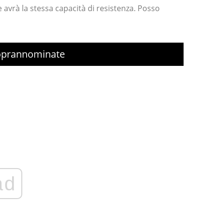
 avrà la stessa capacità di resistenza. Posso
 Soprannominate
ad