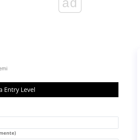
ad
lemi
 Entry Level
amente)