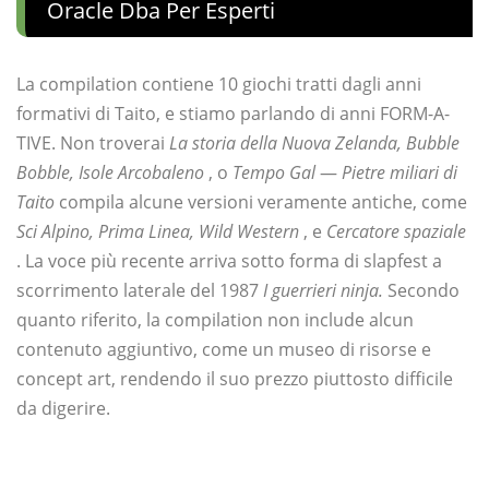
Oracle Dba Per Esperti
La compilation contiene 10 giochi tratti dagli anni
formativi di Taito, e stiamo parlando di anni FORM-A-
TIVE. Non troverai
La storia della Nuova Zelanda, Bubble
Bobble, Isole Arcobaleno
, o
Tempo Gal
—
Pietre miliari di
Taito
compila alcune versioni veramente antiche, come
Sci Alpino, Prima Linea, Wild Western
, e
Cercatore spaziale
. La voce più recente arriva sotto forma di slapfest a
scorrimento laterale del 1987
I guerrieri ninja.
Secondo
quanto riferito, la compilation non include alcun
contenuto aggiuntivo, come un museo di risorse e
concept art, rendendo il suo prezzo piuttosto difficile
da digerire.