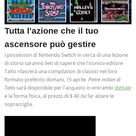
Tutta l'azione che il tuo
ascensore può gestire
I possessori di Nintendo Switch in cerca di una lezione
di storia saranno lieti di sapere che l'iconico editore
Taito rilascerà una compilation di classici nel loro
formato preferito domani, 15 aprile.
Pietre miliari di
Taito
sarà disponibile per l'acquisto in entrambi
digitale
e la forma fisica, al prezzo di $ 40 da far alzare le
sopracciglia.