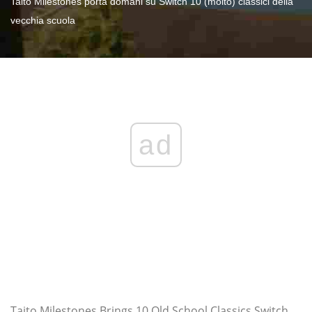
Taito Milestones porta domani su Switch 10 (molto) classici della
vecchia scuola
ad
Taito Milestones Brings 10 Old School Classics Switch