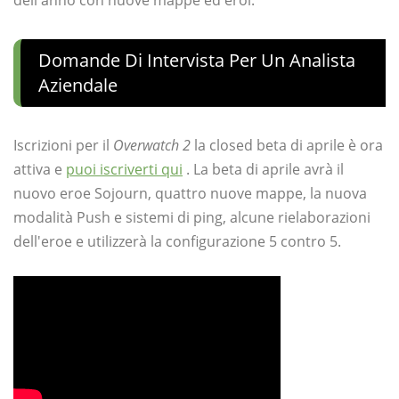
dell'anno con nuove mappe ed eroi.
Domande Di Intervista Per Un Analista
Aziendale
Iscrizioni per il
Overwatch 2
la closed beta di aprile è ora
attiva e
puoi iscriverti qui
. La beta di aprile avrà il
nuovo eroe Sojourn, quattro nuove mappe, la nuova
modalità Push e sistemi di ping, alcune rielaborazioni
dell'eroe e utilizzerà la configurazione 5 contro 5.