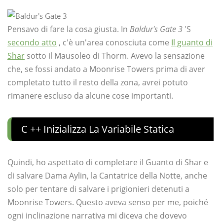
Pensavo di fare la cosa giusta. In
Baldur's Gate 3
'S
secondo atto
, c'è un'area conosciuta come
Il guanto di
Shar
sotto il Mausoleo di Thorm. Avevo la sensazione
che, se fossi andato a Moonrise Towers prima di aver
completato tutto il resto della zona, avrei potuto
rimanere escluso da alcune cose importanti.
C ++ Inizializza La Variabile Statica
Quindi, ho aspettato di completare il Guanto di Shar e
di salvare Dama Aylin, la Cantatrice della Notte, anche
solo per tentare di salvare i prigionieri detenuti a
Moonrise Towers. Questo aveva senso per me, poiché
ogni inclinazione narrativa mi diceva che dovevo