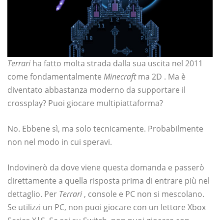
Terrari
ha fatto molta strada dalla sua uscita nel 2011
come fondamentalmente
Minecraft
ma 2D . Ma è
diventato abbastanza moderno da supportare il
crossplay? Puoi giocare multipiattaforma?
No. Ebbene sì, ma solo tecnicamente. Probabilmente
non nel modo in cui speravi.
Indovinerò da dove viene questa domanda e passerò
direttamente a quella risposta prima di entrare più nel
dettaglio. Per
Terrari
, console e PC non si mescolano.
Se utilizzi un PC, non puoi giocare con un lettore Xbox