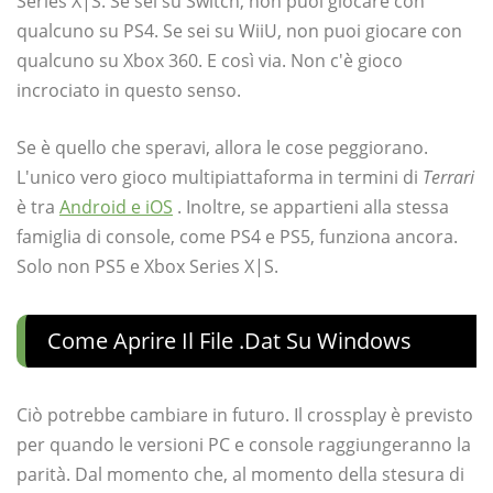
Series X|S. Se sei su Switch, non puoi giocare con
qualcuno su PS4. Se sei su WiiU, non puoi giocare con
qualcuno su Xbox 360. E così via. Non c'è gioco
incrociato in questo senso.
Se è quello che speravi, allora le cose peggiorano.
L'unico vero gioco multipiattaforma in termini di
Terrari
è tra
Android e iOS
. Inoltre, se appartieni alla stessa
famiglia di console, come PS4 e PS5, funziona ancora.
Solo non PS5 e Xbox Series X|S.
Come Aprire Il File .dat Su Windows
Ciò potrebbe cambiare in futuro. Il crossplay è previsto
per quando le versioni PC e console raggiungeranno la
parità. Dal momento che, al momento della stesura di