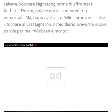
salvare/uccidere Nightsong prima di affrontare
Ketheric Thorm, poiché era lei a mantenerlo
immortale. Ma, dopo aver visto Aylin librarsi nei cieli e
ritornare al Last Light Inn, il mio diario aveva tre nuove
parole per me: “Wulbren è morto”.
ad