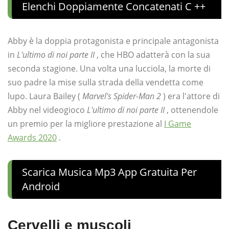
Elenchi Doppiamente Concatenati C ++
Abby è la doppia protagonista e principale antagonista
in
L'ultimo di noi parte II
, che HBO adatterà con la sua
seconda stagione. Una volta una lucciola, la morte di
suo padre la mise sulla strada della vendetta come
lupo. Laura Bailey (
Marvel's Spider-Man 2
) era l'attore di
Abby nel videogioco
L'ultimo di noi parte II
, ottenendole
un premio per la migliore prestazione al
I Game
Awards 2020
.
Scarica Musica Mp3 App Gratuita Per
Android
Cervelli e muscoli