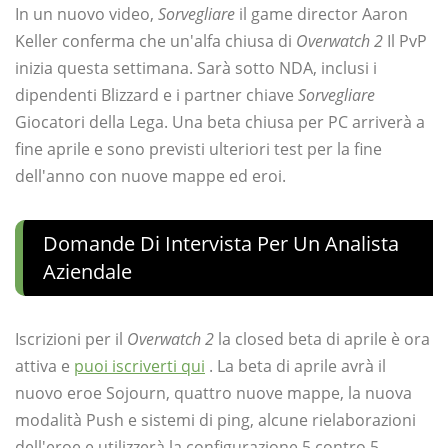
In un nuovo video,
Sorvegliare
il game director Aaron
Keller conferma che un'alfa chiusa di
Overwatch 2
Il PvP
inizia questa settimana. Sarà sotto NDA, inclusi i
dipendenti Blizzard e i partner chiave
Sorvegliare
Giocatori della Lega. Una beta chiusa per PC arriverà a
fine aprile e sono previsti ulteriori test per la fine
dell'anno con nuove mappe ed eroi.
Domande Di Intervista Per Un Analista
Aziendale
Iscrizioni per il
Overwatch 2
la closed beta di aprile è ora
attiva e
puoi iscriverti qui
. La beta di aprile avrà il
nuovo eroe Sojourn, quattro nuove mappe, la nuova
modalità Push e sistemi di ping, alcune rielaborazioni
dell'eroe e utilizzerà la configurazione 5 contro 5.