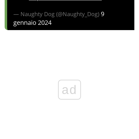
9
— Naughty Dog (@Naughty_Dog)
gennaio 2024
ad