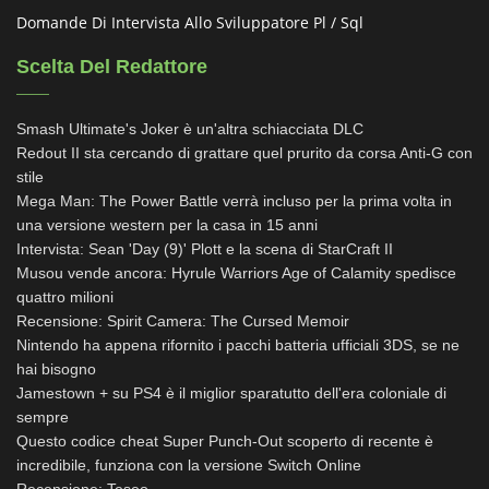
Domande Di Intervista Allo Sviluppatore Pl / Sql
Scelta Del Redattore
Smash Ultimate's Joker è un'altra schiacciata DLC
Redout II sta cercando di grattare quel prurito da corsa Anti-G con
stile
Mega Man: The Power Battle verrà incluso per la prima volta in
una versione western per la casa in 15 anni
Intervista: Sean 'Day (9)' Plott e la scena di StarCraft II
Musou vende ancora: Hyrule Warriors Age of Calamity spedisce
quattro milioni
Recensione: Spirit Camera: The Cursed Memoir
Nintendo ha appena rifornito i pacchi batteria ufficiali 3DS, se ne
hai bisogno
Jamestown + su PS4 è il miglior sparatutto dell'era coloniale di
sempre
Questo codice cheat Super Punch-Out scoperto di recente è
incredibile, funziona con la versione Switch Online
Recensione: Teseo