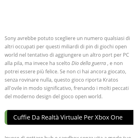
Sony avrebbe potuto scegliere un numero qualsiasi di
altri occupati per questi miliardi di pin di giochi open
world nel tentativo di aggiungere un altro port per PC
alla pila, ma invece ha scelto
Dio della guerra
, e non
potrei essere più felice. Se non ci hai ancora giocato,
senza rovinare nulla, questo gioco riporta Kratos
all'ovile in modo significativo, frenando i molti peccati
del moderno design del gioco open world.
Cuffie Da Realtà Virtuale Per Xbox One
Invece di gettare hub e sandbox senza vita a modo tuo,