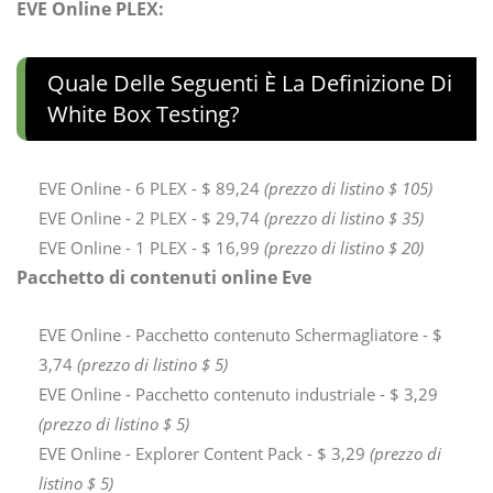
EVE Online PLEX:
Quale Delle Seguenti È La Definizione Di
White Box Testing?
EVE Online - 6 PLEX - $ 89,24
(prezzo di listino $ 105)
EVE Online - 2 PLEX - $ 29,74
(prezzo di listino $ 35)
EVE Online - 1 PLEX - $ 16,99
(prezzo di listino $ 20)
Pacchetto di contenuti online Eve
EVE Online - Pacchetto contenuto Schermagliatore - $
3,74
(prezzo di listino $ 5)
EVE Online - Pacchetto contenuto industriale - $ 3,29
(prezzo di listino $ 5)
EVE Online - Explorer Content Pack - $ 3,29
(prezzo di
listino $ 5)