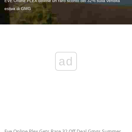
EVE Online PLEX ottiene un raro sconto del 32% sulla vendita
estiva di GMG
ad
Eve Online Plex Gets Rare 32 Off Deal Gmgs Summer