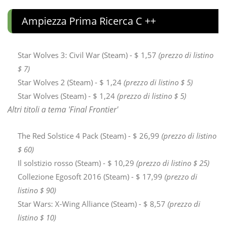
Ampiezza Prima Ricerca C ++
Star Wolves 3: Civil War (Steam) - $ 1,57
(prezzo di listino
$ 7)
Star Wolves 2 (Steam) - $ 1,24
(prezzo di listino $ 5)
Star Wolves (Steam) - $ 1,24
(prezzo di listino $ 5)
Altri titoli a tema 'Final Frontier'
The Red Solstice 4 Pack (Steam) - $ 26,99
(prezzo di listino
$ 60)
Il solstizio rosso (Steam) - $ 10,29
(prezzo di listino $ 25)
Collezione Egosoft 2016 (Steam) - $ 17,99
(prezzo di
listino $ 90)
Star Wars: X-Wing Alliance (Steam) - $ 8,57
(prezzo di
listino $ 10)