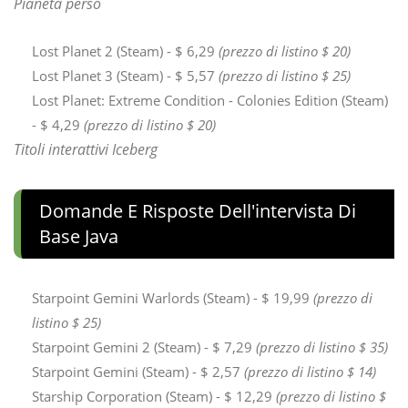
Pianeta perso
Lost Planet 2 (Steam) - $ 6,29
(prezzo di listino $ 20)
Lost Planet 3 (Steam) - $ 5,57
(prezzo di listino $ 25)
Lost Planet: Extreme Condition - Colonies Edition (Steam)
- $ 4,29
(prezzo di listino $ 20)
Titoli interattivi Iceberg
Domande E Risposte Dell'intervista Di
Base Java
Starpoint Gemini Warlords (Steam) - $ 19,99
(prezzo di
listino $ 25)
Starpoint Gemini 2 (Steam) - $ 7,29
(prezzo di listino $ 35)
Starpoint Gemini (Steam) - $ 2,57
(prezzo di listino $ 14)
Starship Corporation (Steam) - $ 12,29
(prezzo di listino $