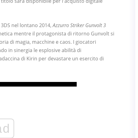
 titolo sarà disponibile per l'acquisto digitale
do 3DS nel lontano 2014,
Azzurro Striker Gunvolt 3
etica mentre il protagonista di ritorno Gunvolt si
toria di magia, macchine e caos. I giocatori
o in sinergia le esplosive abilità di
daccina di Kirin per devastare un esercito di
ad