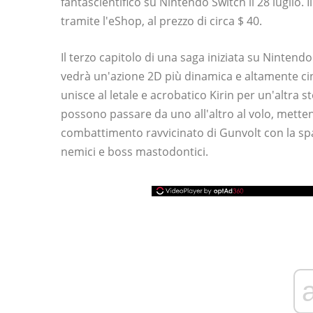
fantascientifico su Nintendo Switch il 28 luglio. Il
tramite l'eShop, al prezzo di circa $ 40.
Il terzo capitolo di una saga iniziata su Ninten
vedrà un'azione 2D più dinamica e altamente cin
unisce al letale e acrobatico Kirin per un'altra s
possono passare da uno all'altro al volo, mettend
combattimento ravvicinato di Gunvolt con la spa
nemici e boss mastodontici.