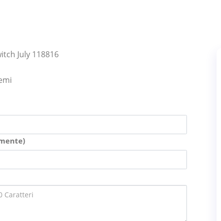
itch July 118816
lemi
amente)