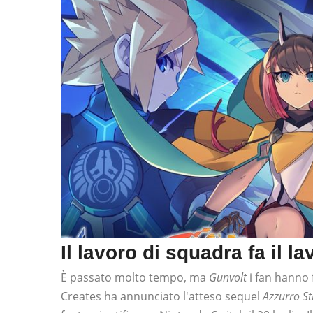
Il lavoro di squadra fa il l
È passato molto tempo, ma
Gunvolt
i fan hanno 
Creates ha annunciato l'atteso sequel
Azzurro St