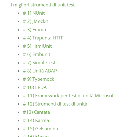
I migliori strumenti di unit test
# 1) NUnit
# 2) JMockit
# 3) Emma
# 4) Trapunta HTTP
# 5) HtmlUnit
# 6) Embunit
# 7) SimpleTest
# 8) Unità ABAP
# 9) Typemock
# 10) LRDA
# 11) Framework per test di unità Microsoft
# 12) Strumenti di test di unità
#13) Cantata
# 14) Karma
# 15) Gelsomino
# 16) Mocha