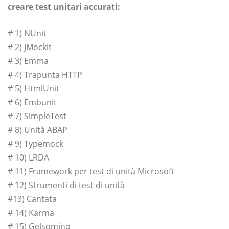
creare test unitari accurati:
# 1) NUnit
# 2) JMockit
# 3) Emma
# 4) Trapunta HTTP
# 5) HtmlUnit
# 6) Embunit
# 7) SimpleTest
# 8) Unità ABAP
# 9) Typemock
# 10) LRDA
# 11) Framework per test di unità Microsoft
# 12) Strumenti di test di unità
#13) Cantata
# 14) Karma
# 15) Gelsomino