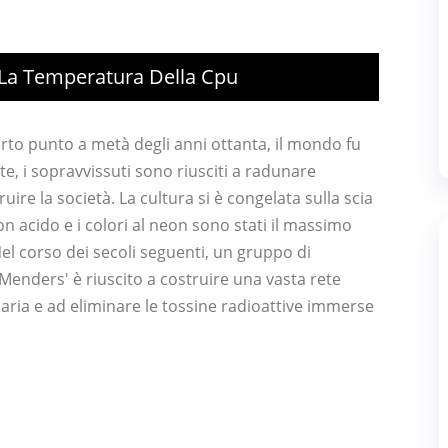
 La Temperatura Della Cpu
certo punto a metà degli anni ottanta, il mondo fu
e, i sopravvissuti sono riusciti a radunare
ruire la società. La cultura si è congelata sulla scia
n acido e i colori al neon sono stati il ​​massimo
 corso dei secoli seguenti, un gruppo di
'Menders' è riuscito a costruire una vasta rete
'aria e ad eliminare le tossine radioattive immerse