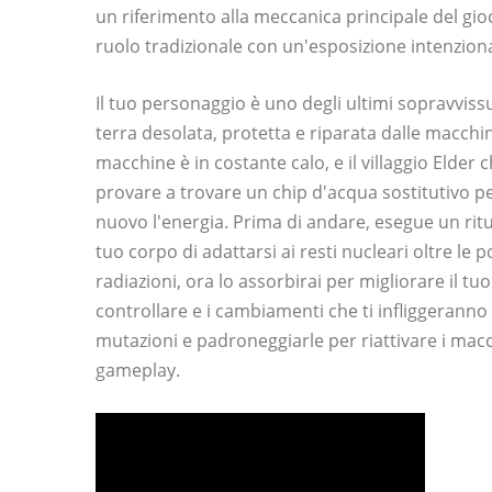
un riferimento alla meccanica principale del gioc
ruolo tradizionale con un'esposizione intenzional
Il tuo personaggio è uno degli ultimi sopravviss
terra desolata, protetta e riparata dalle macchi
macchine è in costante calo, e il villaggio Elder c
provare a trovare un chip d'acqua sostitutivo pe
nuovo l'energia. Prima di andare, esegue un rit
tuo corpo di adattarsi ai resti nucleari oltre le 
radiazioni, ora lo assorbirai per migliorare il tuo 
controllare e i cambiamenti che ti infliggerann
mutazioni e padroneggiarle per riattivare i macc
gameplay.