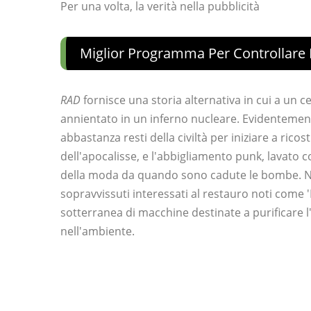
Per una volta, la verità nella pubblicità
Miglior Programma Per Controllare
RAD
fornisce una storia alternativa in cui a un 
annientato in un inferno nucleare. Evidentement
abbastanza resti della civiltà per iniziare a ricost
dell'apocalisse, e l'abbigliamento punk, lavato co
della moda da quando sono cadute le bombe. Nel
sopravvissuti interessati al restauro noti come 
sotterranea di macchine destinate a purificare l
nell'ambiente.