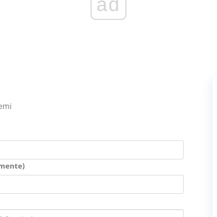
ad
lemi
amente)