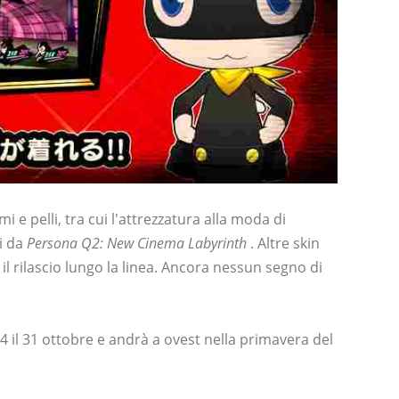
e pelli, tra cui l'attrezzatura alla moda di
ti da
Persona Q2: New Cinema Labyrinth
. Altre skin
 il rilascio lungo la linea. Ancora nessun segno di
 il 31 ottobre e andrà a ovest nella primavera del