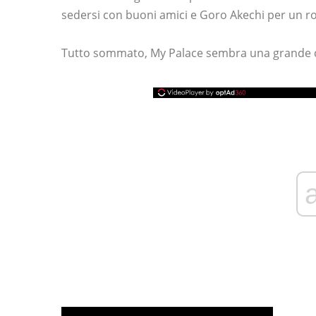
sedersi con buoni amici e Goro Akechi per un r
Tutto sommato, My Palace sembra una grande 