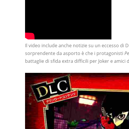
Il video include anche notizie su un eccesso di
sorprendente da asporto è che i protagonisti
Pe
battaglie di sfida extra difficili per Joker e amic