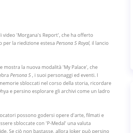
 di video 'Morgana's Report', che ha offerto
o per la riedizione estesa
Persona 5 Royal,
il lancio
he mostra la nuova modalità 'My Palace', che
lebra
Persona 5
, i suoi personaggi ed eventi. I
memorie sbloccati nel corso della storia, ricordare
Ohya e persino esplorare gli archivi come un ladro
iocatori possono godersi opere d'arte, filmati e
essere sbloccate con 'P-Medal' una valuta
ide. Se ciò non bastasse, allora Joker può persino