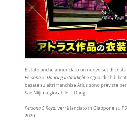
È stato anche annunciato un nuovo set di costumi 
Persona 5: Dancing in Starlight
e sguardi chibifica
basate su altri franchise Atlus sono previste per
Sae Niijima giocabile ... Dang.
Persona 5 Royal
verrà lanciato in Giappone su PS4
2020.