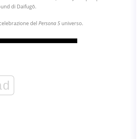
ound di Daifugō.
celebrazione del
Persona 5
universo.
ad