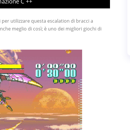
azione C ++
 per utilizzare questa escalation di bracci a
nche meglio di così; è uno dei migliori giochi di