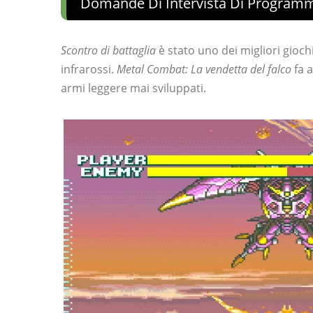
Domande Di Intervista Di Programm
Scontro di battaglia
è stato uno dei migliori giochi
infrarossi.
Metal Combat: La vendetta del falco
fa a
armi leggere mai sviluppati.