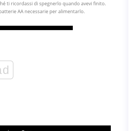
ché ti ricordassi di spegnerlo quando avevi finito.
atterie AA necessarie per alimentarlo.
ad