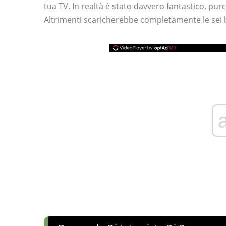
tua TV. In realtà è stato davvero fantastico, pur
Altrimenti scaricherebbe completamente le sei b