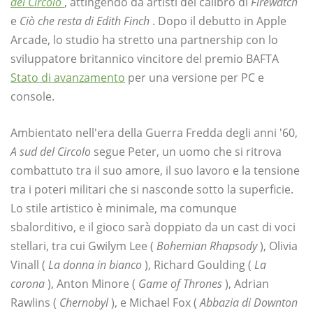
del Circolo
, attingendo da artisti del calibro di
Firewatch
e
Ciò che resta di Edith Finch
. Dopo il debutto in Apple
Arcade, lo studio ha stretto una partnership con lo
sviluppatore britannico vincitore del premio BAFTA
Stato di avanzamento
per una versione per PC e
console.
Ambientato nell'era della Guerra Fredda degli anni '60,
A sud del Circolo
segue Peter, un uomo che si ritrova
combattuto tra il suo amore, il suo lavoro e la tensione
tra i poteri militari che si nasconde sotto la superficie.
Lo stile artistico è minimale, ma comunque
sbalorditivo, e il gioco sarà doppiato da un cast di voci
stellari, tra cui Gwilym Lee (
Bohemian Rhapsody
), Olivia
Vinall (
La donna in bianco
), Richard Goulding (
La
corona
), Anton Minore (
Game of Thrones
), Adrian
Rawlins (
Chernobyl
), e Michael Fox (
Abbazia di Downton