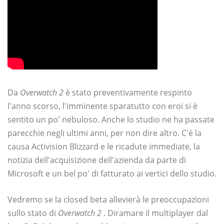
Da
Overwatch 2
è stato preventivamente respinto
l'anno scorso, l'imminente sparatutto con eroi si è
sentito un po' nebuloso. Anche lo studio ne ha passate
parecchie negli ultimi anni, per non dire altro. C'è la
causa Activision Blizzard e le ricadute immediate, la
notizia dell'acquisizione dell'azienda da parte di
Microsoft e un bel po' di fatturato ai vertici dello studio.
Vedremo se la closed beta allevierà le preoccupazioni
sullo stato di
Overwatch 2
. Diramare il multiplayer dal