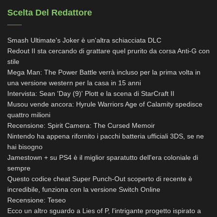
Scelta Del Redattore
Smash Ultimate's Joker è un'altra schiacciata DLC
Redout II sta cercando di grattare quel prurito da corsa Anti-G con
stile
Mega Man: The Power Battle verrà incluso per la prima volta in
una versione western per la casa in 15 anni
Intervista: Sean 'Day (9)' Plott e la scena di StarCraft II
Musou vende ancora: Hyrule Warriors Age of Calamity spedisce
quattro milioni
Recensione: Spirit Camera: The Cursed Memoir
Nintendo ha appena rifornito i pacchi batteria ufficiali 3DS, se ne
hai bisogno
Jamestown + su PS4 è il miglior sparatutto dell'era coloniale di
sempre
Questo codice cheat Super Punch-Out scoperto di recente è
incredibile, funziona con la versione Switch Online
Recensione: Teseo
Ecco un altro sguardo a Lies of P, l'intrigante progetto ispirato a