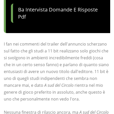
Ba Intervista Domande E Risposte
Pdf
I fan nei commenti del trailer dell'annuncio scherzano
sul fatto che gli studi a 11 bit realizzano solo giochi che
si svolgono in ambienti incredibilmente freddi (cosa
che in un certo senso fanno) e parlano di quanto siano
entusiasti di avere un nuovo titolo dall'editore. 11 bit è
uno di quegli studi indipendenti che sembra non
mancare mai, e dato
A sud del Circolo
rientra nel mio
genere di gioco preferito in assoluto, anche questo è
uno che personalmente non vedo l'ora.
Nessuna finestra di rilascio ancora, ma
A sud del Circolo