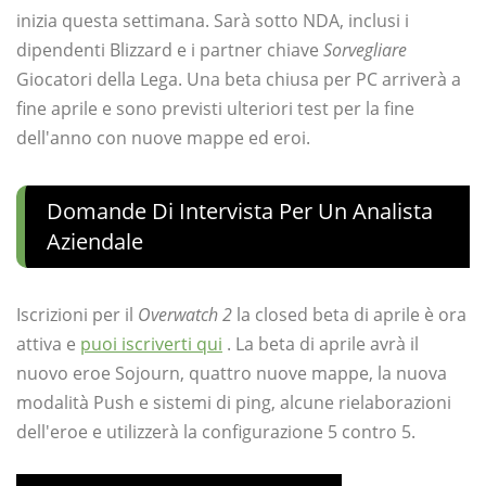
inizia questa settimana. Sarà sotto NDA, inclusi i
dipendenti Blizzard e i partner chiave
Sorvegliare
Giocatori della Lega. Una beta chiusa per PC arriverà a
fine aprile e sono previsti ulteriori test per la fine
dell'anno con nuove mappe ed eroi.
Domande Di Intervista Per Un Analista
Aziendale
Iscrizioni per il
Overwatch 2
la closed beta di aprile è ora
attiva e
puoi iscriverti qui
. La beta di aprile avrà il
nuovo eroe Sojourn, quattro nuove mappe, la nuova
modalità Push e sistemi di ping, alcune rielaborazioni
dell'eroe e utilizzerà la configurazione 5 contro 5.