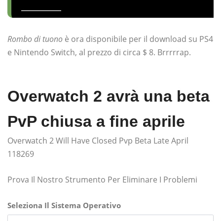
_________
Rombo di tuono
è ora disponibile per il download su PS4
e Nintendo Switch, al prezzo di circa $ 8. Brrrrrap.
Overwatch 2 avrà una beta
PvP chiusa a fine aprile
Overwatch 2 Will Have Closed Pvp Beta Late April
118269
Prova Il Nostro Strumento Per Eliminare I Problemi
Seleziona Il Sistema Operativo