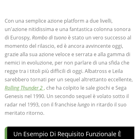
Con una semplice azione platform a due livelli,
un'azione nitidissima e una fantastica colonna sonora
di Eurospy,
Rombo di tuono
è stato un vero successo al
momento del rilascio, ed è ancora avvincente oggi,
grazie alla sua azione veloce e serrata e alla gamma di
nemici in evoluzione, per non parlare di una sfida che
regge tra i titoli più difficili di oggi. Albatross e Leila
sarebbero tornati per un sequel altrettanto eccellente,
Rolling Thunder 2
,
che ha colpito le sale giochi e Sega
Genesis nel 1990. Un secondo sequel è volato sotto il
radar nel 1993, con il franchise
lungo
in ritardo il suo
meritato ritorno.
Un Esempio Di Requisito Funzionale È