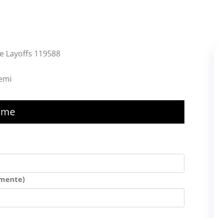
e Layoffs 119588
lemi
nime
amente)