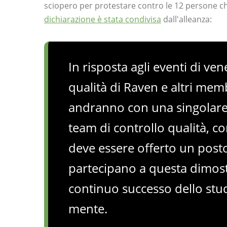
sciopero per protestare contro le 12 persone c
dichiarazione è stata condivisa
dall'alleanza:
In risposta agli eventi di ven
qualità di Raven e altri memb
andranno con una singolare 
team di controllo qualità, co
deve essere offerto un post
partecipano a questa dimost
continuo successo dello stud
mente.