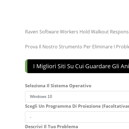
Raven Software Workers Hold Walkout Respons
Prova Il Nostro Strumento Per Eliminare I Prob
I Migliori Siti Su Cui Guardare Gli A
Seleziona Il Sistema Operativo
Scegli Un Programma Di Proiezione (Facoltativ
Descrivi Il Tuo Problema