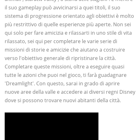
il suo gameplay può avvicinarsi a quei titoli, il suo
sistema di progressione orientato agli obiettivi è molto
più restrittivo di quelle esperienze più aperte. Non sei
qui solo per fare amicizia e rilassarti in uno stile di vita
rilassato, sei qui per completare le varie serie di
missioni di storie e amicizie che aiutano a costruire
verso l'obiettivo generale di ripristinare la città.
Completare queste missioni, oltre a eseguire quasi
tutte le azioni che puoi nel gioco, ti farà guadagnare
'Dreamlight'. Con questo, sarai in grado di aprire
nuove aree della valle e accedere ai diversi regni Disney
dove si possono trovare nuovi abitanti della città.