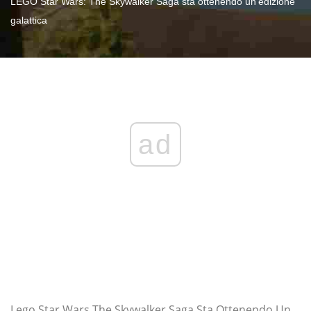
LEGO Star Wars: The Skywalker Saga sta ottenendo un'edizione
galattica
ad
Lego Star Wars The Skywalker Saga Sta Ottenendo Un