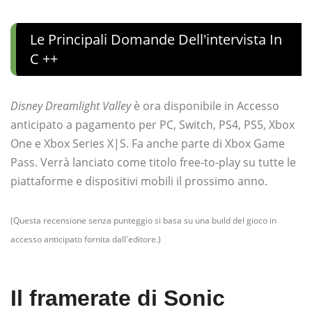
Le Principali Domande Dell'intervista In
C ++
Disney Dreamlight Valley
è ora disponibile in Accesso
anticipato a pagamento per PC, Switch, PS4, PS5, Xbox
One e Xbox Series X|S. Fa anche parte di Xbox Game
Pass. Verrà lanciato come titolo free-to-play su tutte le
piattaforme e dispositivi mobili il prossimo anno.
(Questa recensione senza punteggio si basa su una build del gioco in
accesso anticipato fornita dall'editore.)
Il framerate di Sonic