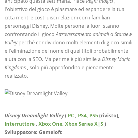
anticipato questa settimana. Piace
Regni magici
,
l'obiettivo del gioco è plasmare ed espandere la tua
città mentre costruisci relazioni con i familiari
personaggi Disney. Molte persone là fuori stanno
confrontando il gioco
Attraversamento animali
o
Stardew
Valley
perché condividono molti elementi di gioco simili
e l'eliminazione del nome di quei titoli probabilmente
aiuta con la SEO. Ma per me è più simile a
Disney Magic
Kingdoms
, solo più approfondito e pienamente
realizzato.
Disney Dreamlight Valley
(
PC
,
PS4, PS5
(rivisto),
Interruttore
,
Xbox One, Xbox Series X|S
)
Sviluppatore: Gameloft