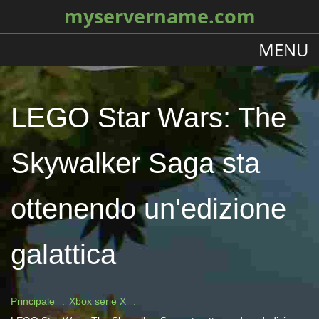
myservername.com
MENU
LEGO Star Wars: The
Skywalker Saga sta
ottenendo un'edizione
galattica
Principale
Xbox serie X