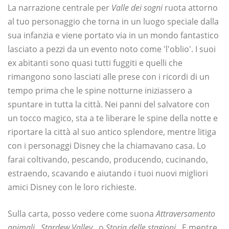
La narrazione centrale per
Valle dei sogni
ruota attorno
al tuo personaggio che torna in un luogo speciale dalla
sua infanzia e viene portato via in un mondo fantastico
lasciato a pezzi da un evento noto come 'l'oblio'. I suoi
ex abitanti sono quasi tutti fuggiti e quelli che
rimangono sono lasciati alle prese con i ricordi di un
tempo prima che le spine notturne iniziassero a
spuntare in tutta la città. Nei panni del salvatore con
un tocco magico, sta a te liberare le spine della notte e
riportare la città al suo antico splendore, mentre litiga
con i personaggi Disney che la chiamavano casa. Lo
farai coltivando, pescando, producendo, cucinando,
estraendo, scavando e aiutando i tuoi nuovi migliori
amici Disney con le loro richieste.
Sulla carta, posso vedere come suona
Attraversamento
animali
,
Stardew Valley
, o
Storia delle stagioni
. E mentre