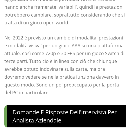
hanno anche framerate 'variabili', quindi le prestazioni
potrebbero cambiare, soprattutto considerando che si
tratta di un gioco open world.
Nel 2022 è previsto un cambio di modalità 'prestazioni
e modalità visiva' per un gioco AAA su una piattaforma
attuale, così come 720p e 30 FPS per un gioco Switch di
terze parti. Tutto ciò è in linea con ciò che chiunque
avrebbe potuto indovinare sulla carta, ma ora
dovremo vedere se nella pratica funziona davvero in
questo modo. Sono un po' preoccupato per la porta
del PC in particolare.
Domande E Risposte Dell'intervista Per
Analista Aziendale