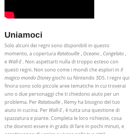
Uniamoci
Solo alcuni dei regni sono disponibili in questo
momento, a copertura
Ratatouille
,
Oceano
,
Congelato
,
e
Wall-E
. Non aspettarti nulla di troppo esteso con
questi regni. Non sono come i mondi che esplori in
Il
magico mondo Disney
giochi su Nintendo 3DS. I regni qui
finora sono solo piccole aree tematiche in cui troverai
uno o due personaggi che ti chiedono aiuto per un
problema. Per
Ratatouille
, Remy ha bisogno del tuo
aiuto in cucina. Per
Wall-E
, è tutta una questione di
spazzatura e piante. Completa le loro richieste, cosa
che dovresti essere in grado di fare in pochi minuti, e