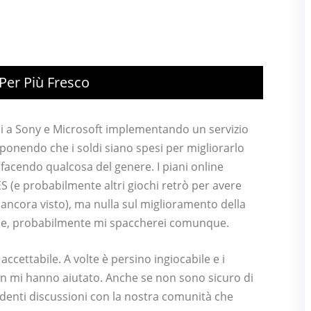
Per Più Fresco
si a Sony e Microsoft implementando un servizio
ponendo che i soldi siano spesi per migliorarlo
facendo qualcosa del genere. I piani online
S (e probabilmente altri giochi retrò per avere
ancora visto), ma nulla sul miglioramento della
abile, probabilmente mi spaccherei comunque.
accettabile. A volte è persino ingiocabile e i
on mi hanno aiutato. Anche se non sono sicuro di
denti discussioni con la nostra comunità che