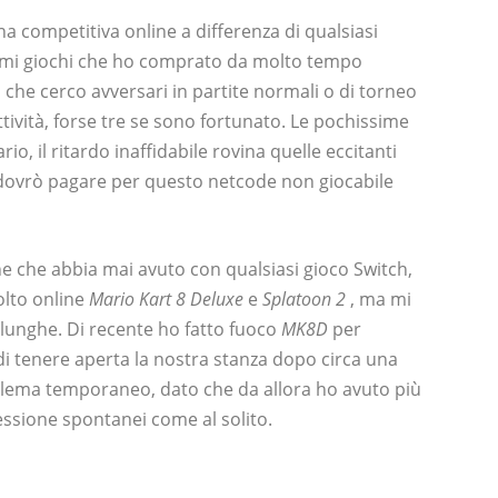
 competitiva online a differenza di qualsiasi
rimi giochi che ho comprato da molto tempo
 che cerco avversari in partite normali o di torneo
ività, forse tre se sono fortunato. Le pochissime
io, il ritardo inaffidabile rovina quelle eccitanti
 dovrò pagare per questo netcode non giocabile
e che abbia mai avuto con qualsiasi gioco Switch,
olto online
Mario Kart 8 Deluxe
e
Splatoon 2
, ma mi
lunghe. Di recente ho fatto fuoco
MK8D
per
di tenere aperta la nostra stanza dopo circa una
oblema temporaneo, dato che da allora ho avuto più
essione spontanei come al solito.