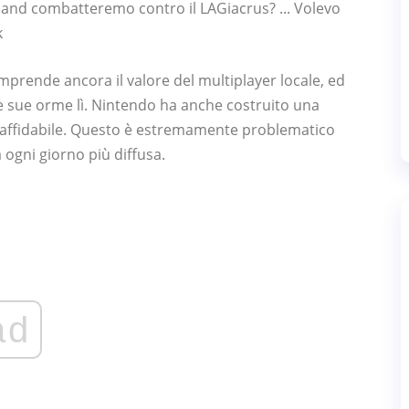
nd combatteremo contro il LAGiacrus? ... Volevo
k
prende ancora il valore del multiplayer locale, ed
le sue orme lì. Nintendo ha anche costruito una
affidabile. Questo è estremamente problematico
 ogni giorno più diffusa.
ad