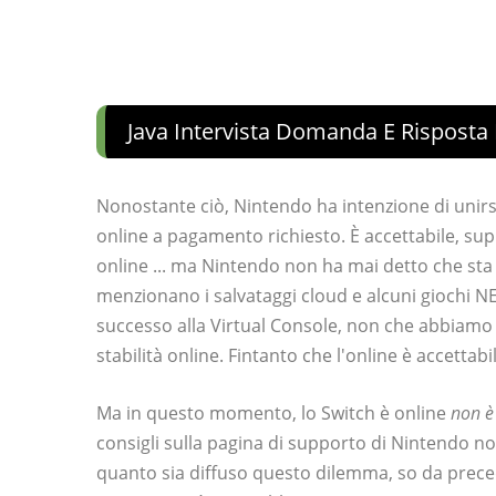
Java Intervista Domanda E Risposta 
Nonostante ciò, Nintendo ha intenzione di unir
online a pagamento richiesto. È accettabile, sup
online ... ma Nintendo non ha mai detto che sta 
menzionano i salvataggi cloud e alcuni giochi NE
successo alla Virtual Console, non che abbiamo 
stabilità online. Fintanto che l'online è accett
Ma in questo momento, lo Switch è online
non è
consigli sulla pagina di supporto di Nintendo n
quanto sia diffuso questo dilemma, so da prece