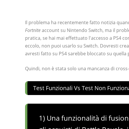
Il problema ha recentemente fatto notizia quand
Fortnite
account su Nintendo Switch, ma il probl
pratica, se hai mai effettuato l'accesso a PS4 c
eccolo, non puoi usarlo su Switch. Dovresti cre
avresti fatto su PS4 sarebbe bloccato su quella 
Quindi, non è stata solo una mancanza di cross-p
Test Funzionali Vs Test Non Funziona
1) Una funzionalità di fusio