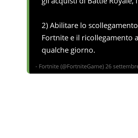
gli acquisti di Battle Royale
2) Abilitare lo scollegament
Fortnite e il ricollegamento 
qualche giorno.
- Fortnite (@FortniteGame) 26 settembr