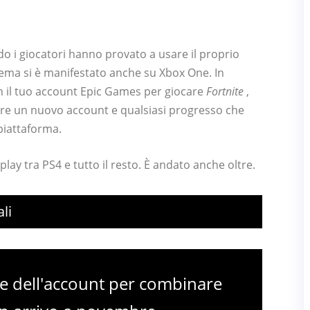
o i giocatori hanno provato a usare il proprio
ema si è manifestato anche su Xbox One. In
on il tuo account Epic Games per giocare
Fortnite
,
are un nuovo account e qualsiasi progresso che
piattaforma.
lay tra PS4 e tutto il resto. È andato anche oltre.
li
ne dell'account per combinare